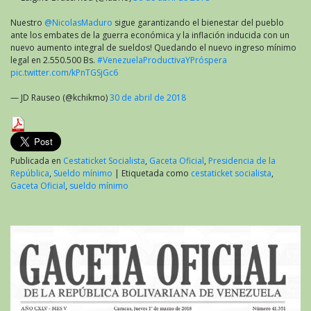
Nuestro
@NicolasMaduro
sigue garantizando el bienestar del pueblo
ante los embates de la guerra económica y la inflación inducida con un
nuevo aumento integral de sueldos! Quedando el nuevo ingreso mínimo
legal en 2.550.500 Bs.
#VenezuelaProductivaYPróspera
pic.twitter.com/kPnTGSjGc6
— JD Rauseo (@kchikmo)
30 de abril de 2018
Publicada en
Cestaticket Socialista
,
Gaceta Oficial
,
Presidencia de la
República
,
Sueldo mínimo
|
Etiquetada como
cestaticket socialista
,
Gaceta Oficial
,
sueldo mínimo