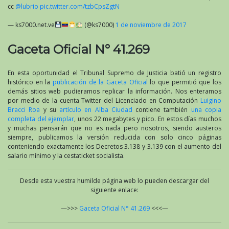
cc
@lubrio
pic.twitter.com/tzbCpsZgtN
— ks7000.net.ve
(@ks7000)
1 de noviembre de 2017
Gaceta Oficial N° 41.269
En esta oportunidad el Tribunal Supremo de Justicia batió un registro
histórico en la
publicación de la Gaceta Oficial
lo que permitió que los
demás sitios web pudieramos replicar la información. Nos enteramos
por medio de la cuenta Twitter del Licenciado en Computación
Luigino
Bracci Roa
y su
artículo en Alba Ciudad
contiene también
una copia
completa del ejemplar
, unos 22 megabytes y pico. En estos días muchos
y muchas pensarán que no es nada pero nosotros, siendo austeros
siempre, publicamos la versión reducida con solo cinco páginas
conteniendo exactamente los Decretos 3.138 y 3.139 con el aumento del
salario mínimo y la cestaticket socialista.
Desde esta vuestra humilde página web lo pueden descargar del
siguiente enlace:
—>>>
Gaceta Oficial N° 41.269
<<<—