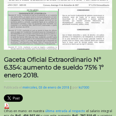
Gaceta Oficial Extraordinario N°
6.354: aumento de sueldo 75% 1°
enero 2018.
Publicada el
miércoles, 03 de enero de 2018
|
por
ks7000
Cifras en mano: en nuestra
última entrada al respecto
el salario integral
era de
BsF. 456.507,44
y con este aumento
BsF. 797.510,41
y usamos