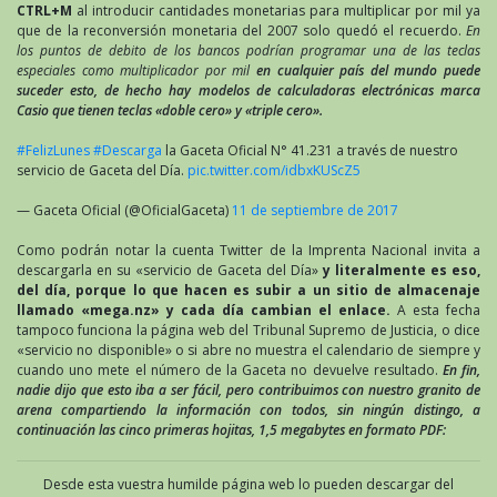
CTRL+M
al introducir cantidades monetarias para multiplicar por mil ya
que de la reconversión monetaria del 2007 solo quedó el recuerdo.
En
los puntos de debito de los bancos podrían programar una de las teclas
especiales como multiplicador por mil
en cualquier país del mundo puede
suceder esto, de hecho hay modelos de calculadoras electrónicas marca
Casio que tienen teclas «doble cero» y «triple cero».
#FelizLunes
#Descarga
la Gaceta Oficial N° 41.231 a través de nuestro
servicio de Gaceta del Día.
pic.twitter.com/idbxKUScZ5
— Gaceta Oficial (@OficialGaceta)
11 de septiembre de 2017
Como podrán notar la cuenta Twitter de la Imprenta Nacional invita a
descargarla en su «servicio de Gaceta del Día»
y literalmente es eso,
del día, porque lo que hacen es subir a un sitio de almacenaje
llamado «mega.nz» y cada día cambian el enlace.
A esta fecha
tampoco funciona la página web del Tribunal Supremo de Justicia, o dice
«servicio no disponible» o si abre no muestra el calendario de siempre y
cuando uno mete el número de la Gaceta no devuelve resultado.
En fin,
nadie dijo que esto iba a ser fácil, pero contribuimos con nuestro granito de
arena compartiendo la información con todos, sin ningún distingo, a
continuación las cinco primeras hojitas, 1,5 megabytes en formato PDF:
Desde esta vuestra humilde página web lo pueden descargar del