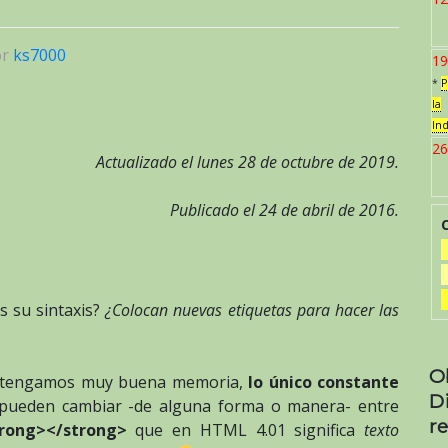
or
ks7000
19
*
P
la
In
26
Actualizado el lunes 28 de octubre de 2019.
Publicado el 24 de abril de 2016.
s su sintaxis?
¿Colocan nuevas etiquetas para hacer las
O
y tengamos muy buena memoria,
lo único constante
D
 pueden cambiar -de alguna forma o manera- entre
re
rong></strong>
que en HTML 4.01 significa
texto