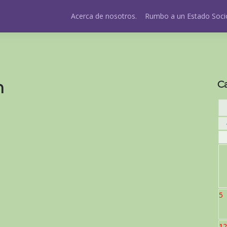
Acerca de nosotros.
Rumbo a un Estado Socio
n
C
5
12