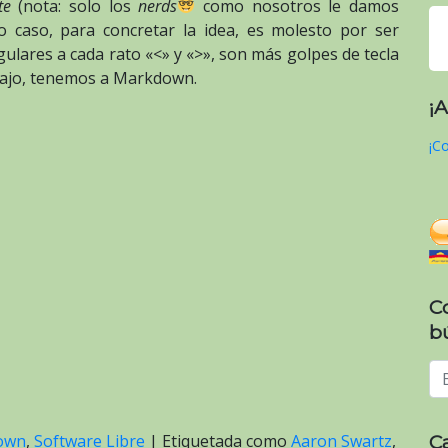
te
(nota: solo los
nerds
como nosotros le damos
o caso, para concretar la idea, es molesto por ser
gulares a cada rato «<» y «>», son más golpes de tecla
abajo, tenemos a Markdown.
¡
¡Co
C
b
C
own
,
Software Libre
|
Etiquetada como
Aaron Swartz
,