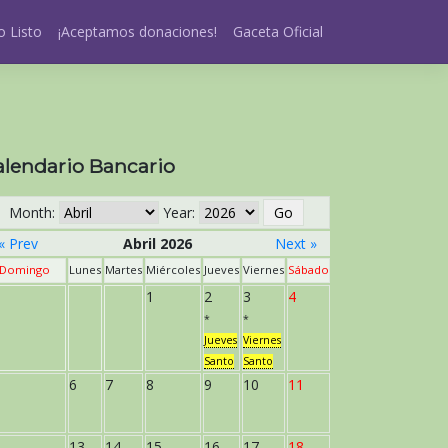
 Listo
¡Aceptamos donaciones!
Gaceta Oficial
alendario Bancario
Month:
Year:
« Prev
Abril 2026
Next »
Domingo
Lunes
Martes
Miércoles
Jueves
Viernes
Sábado
1
2
3
4
*
*
Jueves
Viernes
Santo
Santo
6
7
8
9
10
11
13
14
15
16
17
18