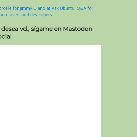
i desea vd., sígame en Mastodon
cial