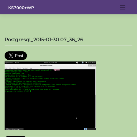
Saltar
KS7000+WP
al
contenido
Postgresql_2015-01-30 07_36_26