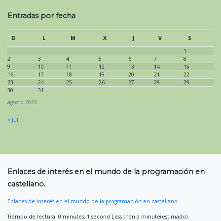
Entradas por fecha
D
L
M
X
J
V
S
1
2
3
4
5
6
7
8
9
10
11
12
13
14
15
16
17
18
19
20
21
22
23
24
25
26
27
28
29
30
31
agosto 2026
« Jul
Enlaces de interés en el mundo de la programación en
castellano.
Enlaces de interés en el mundo de la programación en castellano.
Tiempo de lectura: 0 minutes, 1 second Less than a minute(estimado).