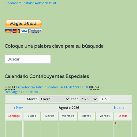
¡Considere instalar Adblock Plus!
Coloque una palabra clave para su búsqueda:
Calendario Contribuyentes Especiales
SENIAT
Providencia Administrativa SNAT/2022/000068
RIF
IVA
.
Descargar calendario
Month:
Year:
« Prev
Agosto 2026
Next »
Domingo
Lunes
Martes
Miércoles
Jueves
Viernes
Sábado
1