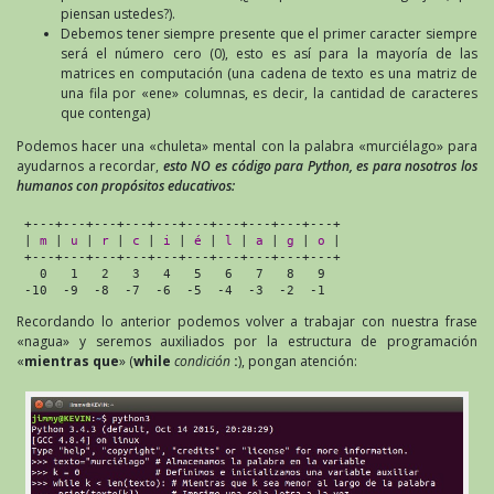
piensan ustedes?).
Debemos tener siempre presente que el primer caracter siempre
será el número cero (0), esto es así para la mayoría de las
matrices en computación (una cadena de texto es una matriz de
una fila por «ene» columnas, es decir, la cantidad de caracteres
que contenga)
Podemos hacer una «chuleta» mental con la palabra «murciélago» para
ayudarnos a recordar,
esto NO es código para Python, es para nosotros los
humanos con propósitos educativos:
 +---+---+---+---+---+---+---+---+---+---+

 | 
m
 | 
u
 | 
r
 | 
c
 | 
i
 | 
é
 | 
l
 | 
a
 | 
g
 | 
o
 |

 +---+---+---+---+---+---+---+---+---+---+

   0   1   2   3   4   5   6   7   8   9

Recordando lo anterior podemos volver a trabajar con nuestra frase
«nagua» y seremos auxiliados por la estructura de programación
«
mientras que
» (
while
condición
:
), pongan atención: