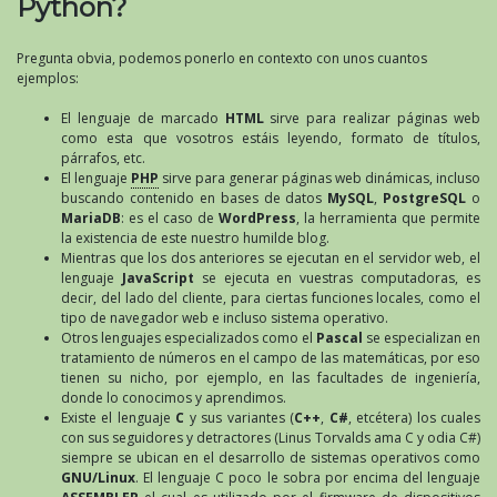
Python?
Pregunta obvia, podemos ponerlo en contexto con unos cuantos
ejemplos:
El lenguaje de marcado
HTML
sirve para realizar páginas web
como esta que vosotros estáis leyendo, formato de títulos,
párrafos, etc.
El lenguaje
PHP
sirve para generar páginas web dinámicas, incluso
buscando contenido en bases de datos
MySQL
,
PostgreSQL
o
MariaDB
: es el caso de
WordPress
, la herramienta que permite
la existencia de este nuestro humilde blog.
Mientras que los dos anteriores se ejecutan en el servidor web, el
lenguaje
JavaScript
se ejecuta en vuestras computadoras, es
decir, del lado del cliente, para ciertas funciones locales, como el
tipo de navegador web e incluso sistema operativo.
Otros lenguajes especializados como el
Pascal
se especializan en
tratamiento de números en el campo de las matemáticas, por eso
tienen su nicho, por ejemplo, en las facultades de ingeniería,
donde lo conocimos y aprendimos.
Existe el lenguaje
C
y sus variantes (
C++
,
C#
, etcétera) los cuales
con sus seguidores y detractores (Linus Torvalds ama C y odia C#)
siempre se ubican en el desarrollo de sistemas operativos como
GNU/Linux
. El lenguaje C poco le sobra por encima del lenguaje