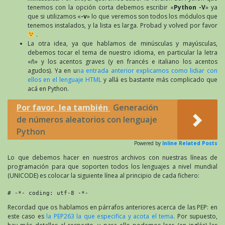
tenemos con la opción corta debemos escribir «
Python -V
» ya
que si utilizamos «
-v
» lo que veremos son todos los módulos que
tenemos instalados, y la lista es larga. Probad y volved por favor
.
La otra idea, ya que hablamos de minúsculas y mayúsculas,
debemos tocar el tema de nuestro idioma, en particular la letra
«ñ» y los acentos graves (y en francés e italiano los acentos
agudos). Ya en u
na entrada anterior explicamos como lidiar con
ellos en el lenguaje HTML
y allá es bastante más complicado que
acá en Python.
Por favor, lea también
Generación
de números aleatorios con lenguaje
Python
Powered by
Inline Related Posts
Lo que debemos hacer en nuestros archivos con nuestras líneas de
programación para que soporten todos los lenguajes a nivel mundial
(UNICODE) es colocar la siguiente línea al principio de cada fichero:
# -*- coding: utf-8 -*-
Recordad que os hablamos en párrafos anteriores acerca de las PEP: en
este caso es
la PEP263 la que especifica y acota el tema
. Por supuesto,