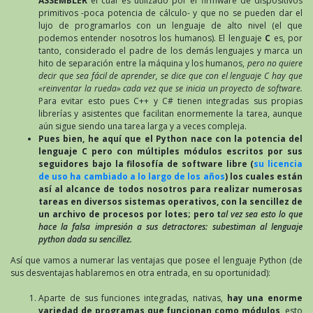
ASSEMBLER
el cual es utilizado por el firmware de dispositivos
primitivos -poca potencia de cálculo- y que no se pueden dar el
lujo de programarlos con un lenguaje de alto nivel (el que
podemos entender nosotros los humanos). El lenguaje
C
es, por
tanto, considerado el padre de los demás lenguajes y marca un
hito de separación entre la máquina y los humanos,
pero no quiere
decir que sea fácil de aprender, se dice que con el lenguaje C hay que
«reinventar la rueda» cada vez que se inicia un proyecto de software.
Para evitar esto pues C++ y C# tienen integradas sus propias
librerías y asistentes que facilitan enormemente la tarea, aunque
aún sigue siendo una tarea larga y a veces compleja.
Pues bien, he aquí que el Python nace con la potencia del
lenguaje C pero con múltiples módulos escritos por sus
seguidores bajo la filosofía de software libre (
su licencia
de uso ha cambiado a lo largo de los años
) los cuales están
así al alcance de todos nosotros para realizar numerosas
tareas en diversos sistemas operativos, con la sencillez de
un archivo de procesos por lotes; pero t
al vez sea esto lo que
hace la falsa impresión a sus detractores: subestiman al lenguaje
python dada su sencillez.
Así que vamos a numerar las ventajas que posee el lenguaje Python (de
sus desventajas hablaremos en otra entrada, en su oportunidad):
Aparte de sus funciones integradas, nativas,
hay una enorme
variedad de programas que funcionan como módulos
, esto