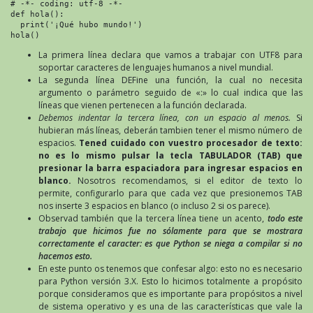
# -*- coding: utf-8 -*-

def hola():

  print('¡Qué hubo mundo!')

hola()
La primera línea declara que vamos a trabajar con UTF8 para
soportar caracteres de lenguajes humanos a nivel mundial.
La segunda línea DEFine una función, la cual no necesita
argumento o parámetro seguido de «:» lo cual indica que las
líneas que vienen pertenecen a la función declarada.
Debemos indentar la tercera línea, con un espacio al menos.
Si
hubieran más líneas, deberán tambien tener el mismo número de
espacios.
Tened cuidado con vuestro procesador de texto:
no es lo mismo pulsar la tecla TABULADOR (TAB) que
presionar la barra espaciadora para ingresar espacios en
blanco.
Nosotros recomendamos, si el editor de texto lo
permite, configurarlo para que cada vez que presionemos TAB
nos inserte 3 espacios en blanco (o incluso 2 si os parece).
Observad también que la tercera línea tiene un acento,
todo este
trabajo que hicimos fue no sólamente para que se mostrara
correctamente el caracter: es que Python se niega a compilar si no
hacemos esto.
En este punto os tenemos que confesar algo: esto no es necesario
para Python versión 3.X. Esto lo hicimos totalmente a propósito
porque consideramos que es importante para propósitos a nivel
de sistema operativo y es una de las características que vale la