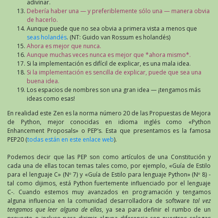
adivinar.
Debería haber una — y preferiblemente sólo una — manera obvia
de hacerlo.
Aunque puede que no sea obvia a primera vista a menos que
seas holandés
. (NT: Guido van Rossum es holandés)
Ahora es mejor que nunca.
Aunque muchas veces nunca es mejor que *ahora mismo*.
Si la implementación es difícil de explicar, es una mala idea.
Si la implementación es sencilla de explicar, puede que sea una
buena idea.
Los espacios de nombres son una gran idea — ¡tengamos más
ideas como esas!
En realidad este Zen es la norma número 20 de las Propuestas de Mejora
de Python, mejor conocidas en idioma inglés como «Python
Enhancement Proposals» o PEP’s. Esta que presentamos es la famosa
PEP20 (
todas están en este enlace web
).
Podemos decir que las PEP son como artículos de una Constitución y
cada una de ellas tocan temas tales como, por ejemplo, «Guía de Estilo
para el lenguaje C» (Nº 7) y «Guía de Estilo para lenguaje Python» (Nº 8) -
tal como dijimos, está Python fuertemente influenciado por el lenguaje
C-. Cuando estemos muy avanzados en programación y tengamos
alguna influencia en la comunidad desarrolladora de software
tal vez
tengamos que leer alguna de ellas
, ya sea para definir el rumbo de un