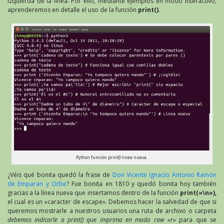
izquierda de la línea. Por ello, mediante ejemplos en modo interactivo,
aprenderemos en detalle el uso de la función
print()
.
Python función print() linea nueva.
¿Véis qué bonita quedó la frase de
Don Vicente Ignacio Antonio Ramón
de Emparan y Orbe
? Fue bonita en 1810 y quedó bonita hoy también
gracias a la línea nueva que insertamos dentro de la función
print(«\n»),
el cual es un «caracter de escape». Debemos hacer la salvedad de que si
queremos mostrarle a nuestros usuarios una ruta de archivo o carpeta
debemos indicarle a print() que imprima en modo raw «r»
para que se