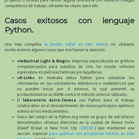
proyecto o incluso para dirimir alguna diferencia con nuestros colegas
compañeros de trabajo:
allí están las «leyes» para ello
.
Casos exitosos con lenguaje
Python.
Una lista completa
la podéis hallar en este enlace
, no obstante
nombraremos algunos casos que nos llaman la atención:
«Industrial Light & Magic»
empresa especializada en gráficos
computarizados para estudios de cine, ha creado «efectos
especiales» en películas famosas y/o taquilleras.
«D-Link»
en Australia utiliza Python para actualizar los
«firmwares» en sus enrutadores alámbricos e inalámbricos que
no pueden iniciar por sí mismos, lo cual aumentó su
productividad en un 800% contra el método anterior utilizado.
El
laboratorio Astra-Zeneca
usa Python para el trabajo
colaborativo en el descubrimiento de nuevos principios químicos
activos en los medicamentos.
Fuera del campo de la Python.org existe un grupo de astrofísicos
denominados «Enanas Marrones en la ciudad de Nueva York»
(Dwarf Brown in New York City –
DBCNY
-) que mantienen una
sección especial
para publicar sus programas hechos en este