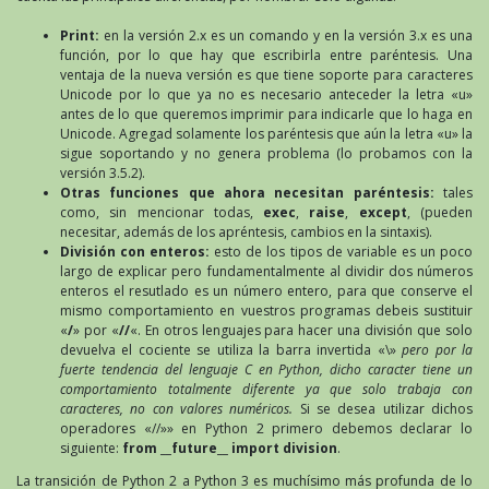
Print:
en la versión 2.x es un comando y en la versión 3.x es una
función, por lo que hay que escribirla entre paréntesis. Una
ventaja de la nueva versión es que tiene soporte para caracteres
Unicode por lo que ya no es necesario anteceder la letra «u»
antes de lo que queremos imprimir para indicarle que lo haga en
Unicode. Agregad solamente los paréntesis que aún la letra «u» la
sigue soportando y no genera problema (lo probamos con la
versión 3.5.2).
Otras funciones que ahora necesitan paréntesis:
tales
como, sin mencionar todas,
exec
,
raise
,
except
, (pueden
necesitar, además de los apréntesis, cambios en la sintaxis).
División con enteros:
esto de los tipos de variable es un poco
largo de explicar pero fundamentalmente al dividir dos números
enteros el resutlado es un número entero, para que conserve el
mismo comportamiento en vuestros programas debeis sustituir
«
/
» por «
//
«. En otros lenguajes para hacer una división que solo
devuelva el cociente se utiliza la barra invertida «\»
pero por la
fuerte tendencia del lenguaje C en Python, dicho caracter tiene un
comportamiento totalmente diferente ya que solo trabaja con
caracteres, no con valores numéricos.
Si se desea utilizar dichos
operadores «//»» en Python 2 primero debemos declarar lo
siguiente:
from __future__ import division
.
La transición de Python 2 a Python 3 es muchísimo más profunda de lo