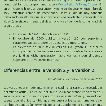
Matemáticas y la Informática en los Países Bajos. Su nombre proviene en
honor del famoso grupo humorístico «
Monty Python’s Flying Circus
«. En
un principio lo hizo por pura afición, y tiene su «hégira» en diciembre de
1989, mientras estaba de vacaciones. Hasta el día de hoy continúa
trabajando en ello, ya que se convirtió en «benevolente dictador de por
vida» (aún sigue al frente del desarrollo y es líder de la comunidad de
seguidores) .
En febrero de 1991 publica la versión 1.0
En octubre de 2000 publica la versión 2.0 con soporte a
caracteres Unicode, entre otros aspectos importantes.
En diciembre de 2008 sale la versión 3 o Python 3K la cual es
incompatible con las versiones anteriores (os advierto no creaís a
pie juntillas dicha aseveración, aprendamos y con el tiempo
sopesaréis por vosotros mismos).
Diferencias entre la versión 2 y la versión 3.
Actualizado el viernes 26 de mayo de 2017.
Las versiones 3 en adelante vinieron a suplir una serie de necesidades
del mundo actual. Si bien del del 2008 al 2016 han transcurrido más de 8
años -y ese tiempo en computación es una
eternidad
– y teniendo en
cuenta que el único cambio que nos gusta a los seres humanos es el
cambio de pañal, aún hoy en día no se ha podido migrar completamente