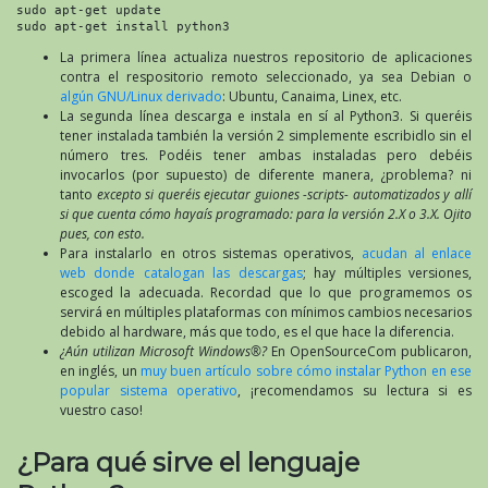
sudo apt-get update

sudo apt-get install python3
La primera línea actualiza nuestros repositorio de aplicaciones
contra el respositorio remoto seleccionado, ya sea Debian o
algún GNU/Linux derivado
: Ubuntu, Canaima, Linex, etc.
La segunda línea descarga e instala en sí al Python3. Si queréis
tener instalada también la versión 2 simplemente escribidlo sin el
número tres. Podéis tener ambas instaladas pero debéis
invocarlos (por supuesto) de diferente manera, ¿problema? ni
tanto
excepto si queréis ejecutar guiones -scripts- automatizados y allí
si que cuenta cómo hayaís programado: para la versión 2.X o 3.X. Ojito
pues, con esto.
Para instalarlo en otros sistemas operativos,
acudan al enlace
web donde catalogan las descargas
; hay múltiples versiones,
escoged la adecuada. Recordad que lo que programemos os
servirá en múltiples plataformas con mínimos cambios necesarios
debido al hardware, más que todo, es el que hace la diferencia.
¿Aún utilizan Microsoft Windows®?
En OpenSourceCom publicaron,
en inglés, un
muy buen artículo sobre cómo instalar Python en ese
popular sistema operativo
, ¡recomendamos su lectura si es
vuestro caso!
¿Para qué sirve el lenguaje