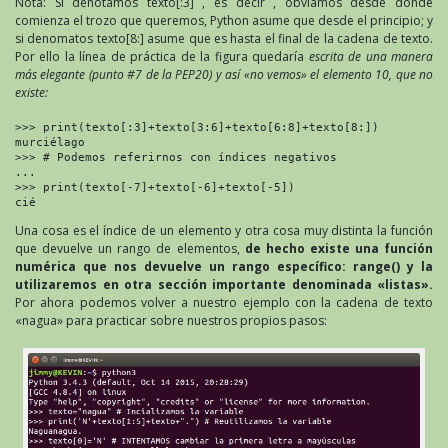
Nota: Si denotamos texto[:3] , es decir , obviamos desde dónde
comienza el trozo que queremos, Python asume que desde el principio; y
si denomatos texto[8:] asume que es hasta el final de la cadena de texto.
Por ello la línea de práctica de la figura quedaría
escrita de una manera
más elegante (punto #7 de la PEP20) y así «no vemos» el elemento 10, que no
existe:
>>> print(texto[:3]+texto[3:6]+texto[6:8]+texto[8:])

murciélago

>>> # Podemos referirnos con índices negativos

...

>>> print(texto[-7]+texto[-6]+texto[-5])

cié
Una cosa es el índice de un elemento y otra cosa muy distinta la función
que devuelve un rango de elementos,
de hecho existe una función
numérica que nos devuelve un rango específico: range() y la
utilizaremos en otra sección importante denominada «listas».
Por ahora podemos volver a nuestro ejemplo con la cadena de texto
«nagua» para practicar sobre nuestros propios pasos: