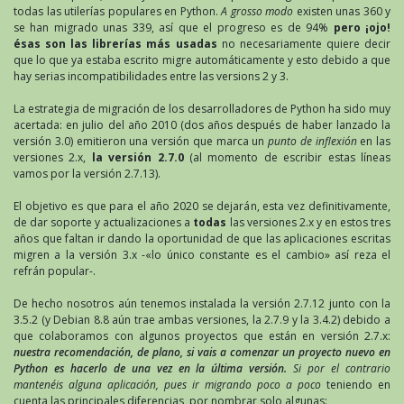
todas las utilerías populares en Python.
A grosso modo
existen unas 360 y
se han migrado unas 339, así que el progreso es de 94%
pero ¡ojo!
ésas son las librerías más usadas
no necesariamente quiere decir
que lo que ya estaba escrito migre automáticamente y esto debido a que
hay serias incompatibilidades entre las versions 2 y 3.
La estrategia de migración de los desarrolladores de Python ha sido muy
acertada: en julio del año 2010 (dos años después de haber lanzado la
versión 3.0) emitieron una versión que marca un
punto de inflexión
en las
versiones 2.x,
la versión 2.7.0
(al momento de escribir estas líneas
vamos por la versión 2.7.13).
El objetivo es que para el año 2020 se dejarán, esta vez definitivamente,
de dar soporte y actualizaciones a
todas
las versiones 2.x y en estos tres
años que faltan ir dando la oportunidad de que las aplicaciones escritas
migren a la versión 3.x -«lo único constante es el cambio» así reza el
refrán popular-.
De hecho nosotros aún tenemos instalada la versión 2.7.12 junto con la
3.5.2 (y Debian 8.8 aún trae ambas versiones, la 2.7.9 y la 3.4.2) debido a
que colaboramos con algunos proyectos que están en versión 2.7.x:
nuestra recomendación, de plano, si vais a comenzar un proyecto nuevo en
Python es hacerlo de una vez en la última versión.
Si por el contrario
mantenéis alguna aplicación, pues ir migrando poco a poco
teniendo en
cuenta las principales diferencias, por nombrar solo algunas: