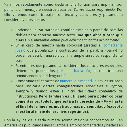
Ya vimos rápidamente como declarar una función para imprimir por
pantalla un mensaje e nuestros usuarios.
Tal vez vamos muy rápido.
Por
ello veremos cómo trabajar con texto y caracteres y pasamos a
considerar varios puntos:
Podemos utilizar pares de comillas simples o pares de comillas
dobles para encerrar nuestro texto
uno que abre y otro que
cierra
,
y si utilizamos ambos pues debemos anidarlos debidamente
.
En el caso de nuestra habla coloquial (gracias al
comediante
Joselo
que popularizó la contracción de la palabra «para») no
podemos escribir una sola comilla simple sin su correspondiente
par.
Es entonces que pasamos a considerar los caracteres especiales:
deben ser precedidos
por una barra «\»
, lo cual trae una
reminiscencia con el lenguaje C.
Como vimos el caracter de
numeral o almohadilla
«#» es utilizado
para indicarle ciertas configuraciones especiales a Python,
siempre y cuando estén al inicio del fichero contentivo de
instrucciones.
Pero también es utilizado para poder colocar
comentarios, todo lo que está a la derecha de «#» y hasta
el final de la línea es mostrado más no compilado (excepto
si están al inicio del archivo, repetimos).
Con la ayuda de la tecla numeral (como mejor la conocemos aquí en
América) os publicamos unos cuantos ejemplos comentados y hechos en