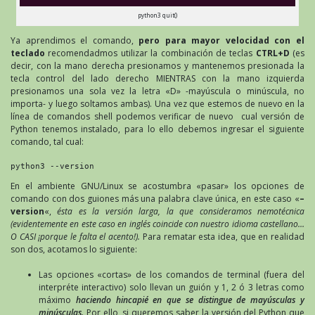
python3 quit()
Ya aprendimos el comando,
pero para mayor velocidad con el
teclado
recomendadmos utilizar la combinación de teclas
CTRL+D
(es
decir, con la mano derecha presionamos y mantenemos presionada la
tecla control del lado derecho MIENTRAS con la mano izquierda
presionamos una sola vez la letra «D» -mayúscula o minúscula, no
importa- y luego soltamos ambas). Una vez que estemos de nuevo en la
línea de comandos shell podemos verificar de nuevo cual versión de
Python tenemos instalado, para lo ello debemos ingresar el siguiente
comando, tal cual:
python3 --version
En el ambiente GNU/Linux se acostumbra «pasar» los opciones de
comando con dos guiones más una palabra clave única, en este caso «
–
version
«,
ésta es la versión larga, la que consideramos nemotécnica
(evidentemente en este caso en inglés coincide con nuestro idioma castellano…
O CASI ¡porque le falta el acento!).
Para rematar esta idea, que en realidad
son dos, acotamos lo siguiente:
Las opciones «cortas» de los comandos de terminal (fuera del
interpréte interactivo) solo llevan un guión y 1, 2 ó 3 letras como
máximo
haciendo hincapié en que se distingue de mayúsculas y
minúsculas.
Por ello, si queremos saber la versión del Python que