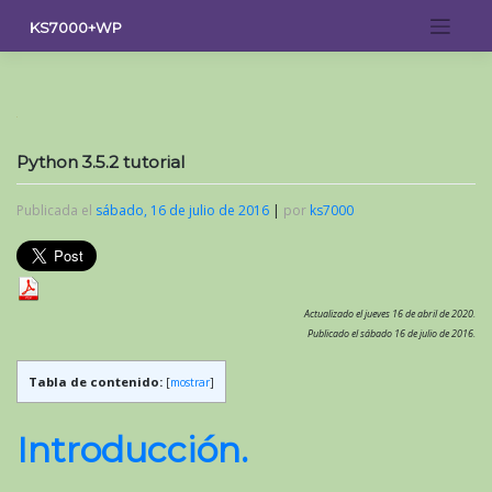
Saltar
KS7000+WP
al
contenido
Python 3.5.2 tutorial
Publicada el
sábado, 16 de julio de 2016
|
por
ks7000
Actualizado el jueves 16 de abril de 2020.
Publicado el sábado 16 de julio de 2016.
Tabla de contenido:
[
mostrar
]
Introducción.