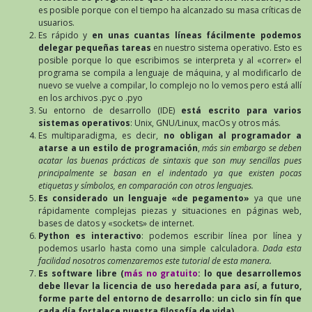
es posible porque con el tiempo ha alcanzado su masa críticas de
usuarios.
Es rápido y
en unas cuantas líneas fácilmente podemos
delegar pequeñas tareas
en nuestro sistema operativo. Esto es
posible porque lo que escribimos se interpreta y al «correr» el
programa se compila a lenguaje de máquina, y al modificarlo de
nuevo se vuelve a compilar, lo complejo no lo vemos pero está allí
en los archivos .pyc o .pyo
Su entorno de desarrollo (IDE)
está escrito para varios
sistemas operativos
: Unix, GNU/Linux, macOs y otros más.
Es multiparadigma, es decir,
no obligan al programador a
atarse a un estilo de programación
,
más sin embargo se deben
acatar las buenas prácticas de sintaxis que son muy sencillas pues
principalmente se basan en el indentado ya que existen pocas
etiquetas y símbolos, en comparación con otros lenguajes.
Es considerado un lenguaje «de pegamento»
ya que une
rápidamente complejas piezas y situaciones en páginas web,
bases de datos y «sockets» de internet.
Python es interactivo
: podemos escribir línea por línea y
podemos usarlo hasta como una simple calculadora.
Dada esta
facilidad nosotros comenzaremos este tutorial de esta manera.
Es software libre (
más no gratuito
: lo que desarrollemos
debe llevar la licencia de uso heredada para así, a futuro,
forme parte del entorno de desarrollo: un ciclo sin fín que
cada día fortalece nuestra filosofía de vida).