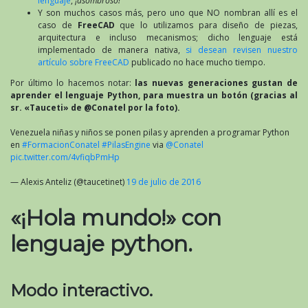
lenguaje
,
¡asombroso!
Y son muchos casos más, pero uno que NO nombran allí es el
caso de
FreeCAD
que lo utilizamos para diseño de piezas,
arquitectura e incluso mecanismos; dicho lenguaje está
implementado de manera nativa,
si desean revisen nuestro
artículo sobre FreeCAD
publicado no hace mucho tiempo.
Por último lo hacemos notar:
las nuevas generaciones gustan de
aprender el lenguaje Python, para muestra un botón (gracias al
sr. «Tauceti» de @Conatel por la foto).
Venezuela niñas y niños se ponen pilas y aprenden a programar Python
en
#FormacionConatel
#PilasEngine
via
@Conatel
pic.twitter.com/4vfiqbPmHp
— Alexis Anteliz (@taucetinet)
19 de julio de 2016
«¡Hola mundo!» con
lenguaje python.
Modo interactivo.