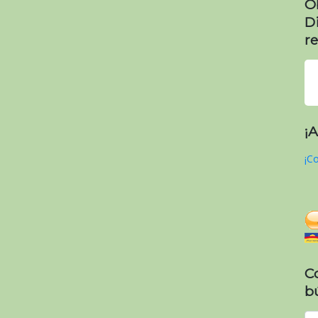
O
D
re
¡
¡Co
C
b