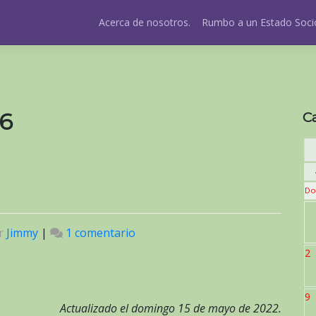
Acerca de nosotros.
Rumbo a un Estado Socio
16
C
Do
r
Jimmy
|
1 comentario
en
python-
2
easy-
ftp-
9
sync
Actualizado el domingo 15 de mayo de 2022.