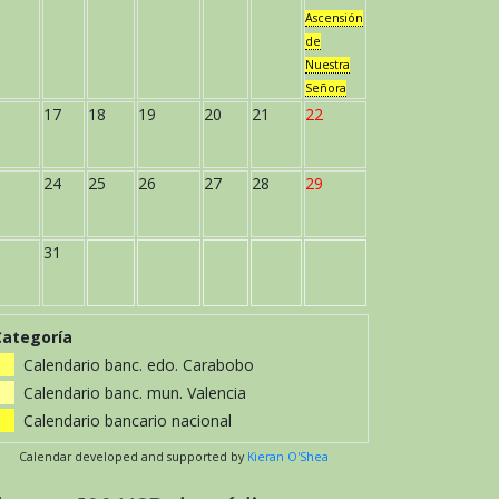
Ascensión
de
Nuestra
Señora
17
18
19
20
21
22
24
25
26
27
28
29
31
Categoría
Calendario banc. edo. Carabobo
Calendario banc. mun. Valencia
Calendario bancario nacional
Calendar developed and supported by
Kieran O'Shea