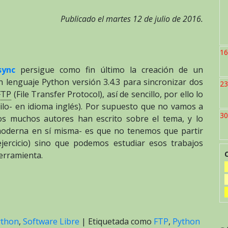
Publicado el martes 12 de julio de 2016.
16
-sync
persigue como fin último la creación de un
 lenguaje Python versión 3.4.3 para sincronizar dos
23
FTP
(File Transfer Protocol), así de sencillo, por ello lo
uilo- en idioma inglés). Por supuesto que no vamos a
30
ros muchos autores han escrito sobre el tema, y lo
a moderna en sí misma- es que no tenemos que partir
ercicio) sino que podemos estudiar esos trabajos
herramienta.
ython
,
Software Libre
|
Etiquetada como
FTP
,
Python