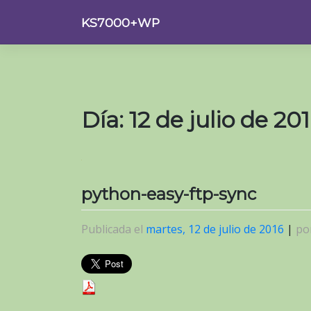
Saltar
KS7000+WP
al
contenido
Día:
12 de julio de 20
python-easy-ftp-sync
Publicada el
martes, 12 de julio de 2016
|
po