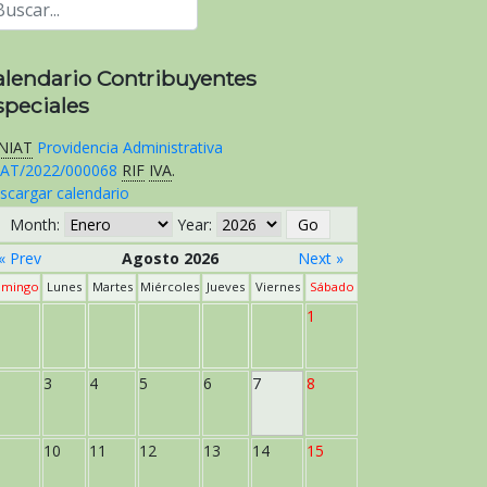
alendario Contribuyentes
speciales
NIAT
Providencia Administrativa
AT/2022/000068
RIF
IVA
.
scargar calendario
Month:
Year:
« Prev
Agosto 2026
Next »
mingo
Lunes
Martes
Miércoles
Jueves
Viernes
Sábado
1
3
4
5
6
7
8
10
11
12
13
14
15