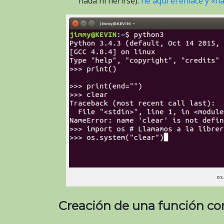
nada ni herirse):
he aquí el enlace y «h
os
Creación de una función co