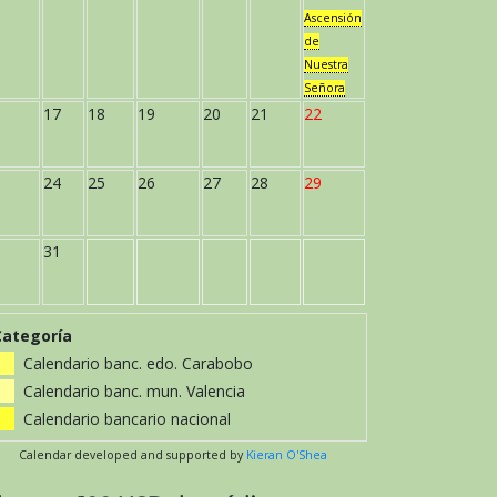
Ascensión
de
Nuestra
Señora
17
18
19
20
21
22
24
25
26
27
28
29
31
Categoría
Calendario banc. edo. Carabobo
Calendario banc. mun. Valencia
Calendario bancario nacional
Calendar developed and supported by
Kieran O'Shea