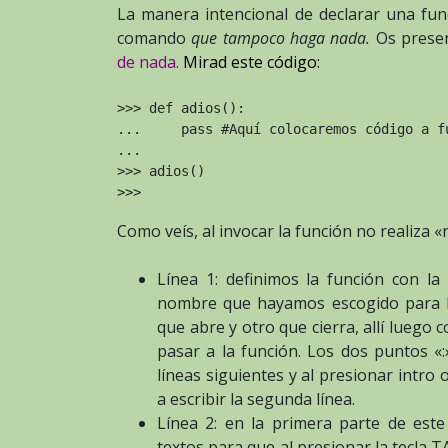
La manera intencional de declarar una fu
comando
que tampoco haga nada.
Os prese
de nada.
Mirad este código:
>>> def adios():

...     pass #Aquí colocaremos código a fu
...

>>> adios()

>>>
Como veís, al invocar la función no realiza «
Línea 1: definimos la función con l
nombre que hayamos escogido para la
que abre y otro que cierra, allí lueg
pasar a la función. Los dos puntos «:
líneas siguientes y al presionar intro
a escribir la segunda línea.
Línea 2: en la primera parte de este
textos para que al presionar la tecla 