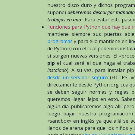
nuestro disco duro y dichos program
supone)
deberemos descargar manualmen
trabajos en uno-
. Para evitar esto pase
Funciones para Python que hay que in
mantiene siempre sus puertas abie
programas
y para ello mantiene en lí
de Python) con el cual podemos instal
si surgen nuevas versiones. El «proce
pip
el cual será el que haga el trab
instalado
). A su vez, para instalar 
desde un servidor seguro
(
HTTPS
, «
directamente desde Python.org cualqui
se deben seguir normas y reglas pa
queremos llegar lejos en esto. Sabe
algún día publicaremos algo allí per
luego bajar nuestra programación)
«sandbox» en inglés ya que allá se 
llenos de arena para que los niños y 