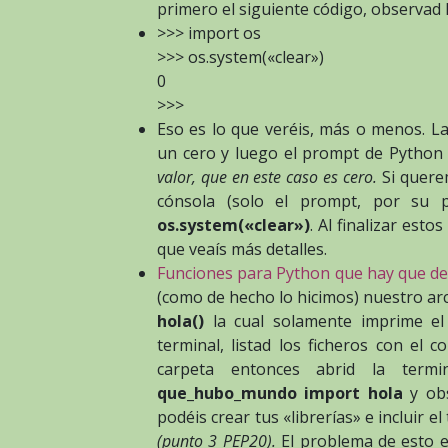
primero el siguiente código, observad
>>> import os
>>> os.system(«clear»)
0
>>>
Eso es lo que veréis, más o menos. La
un cero y luego el prompt de Python 
valor, que en este caso es cero.
Si quere
cónsola (solo el prompt, por su 
os.system(«clear»)
. Al finalizar est
que veaís más detalles.
Funciones para Python que hay que de
(como de hecho lo hicimos) nuestro ar
hola()
la cual solamente imprime e
terminal, listad los ficheros con el 
carpeta entonces abrid la termi
que_hubo_mundo import hola
y ob
podéis crear tus «librerías» e incluir e
(punto 3 PEP20).
El problema de esto e