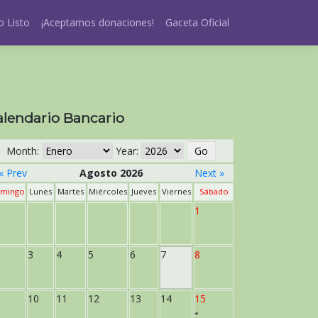
 Listo
¡Aceptamos donaciones!
Gaceta Oficial
alendario Bancario
Month:
Year:
« Prev
Agosto 2026
Next »
mingo
Lunes
Martes
Miércoles
Jueves
Viernes
Sábado
1
3
4
5
6
7
8
10
11
12
13
14
15
*