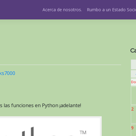
Acerca de nosotros.
Rumbo a un Estado Socio
C
ks7000
Do
 las funciones en Python ¡adelante!
2
9