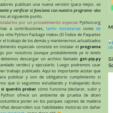
adores publican una nueva versión (para mejor, se
te y verificar si funciona con nuestro programa -dos
mos al siguiente punto.
stalarlos por un procedimiento especial
: Python.org
M
rtas a contribuciones,
tanto monetarias
como
de
nea «the Python Package Index» (El Índice de Paquetes
ar el trabajo de los demás y mantenernos actualizados
dimiento especial» consiste en instalar el
programa
ajo por nosotros (
aunque probablemente ya lo tenéis
S
pip debemos descargar un archivo llamado
get-pip.py
candado verde») y ejecutarlo. Luego podremos usar
So
er trabajo publicado. Aquí es importante acotar que
ra publicar y son de obligatorio cumplimiento si
mos que si seguimos estudiando y trabajando duro
o
si queréis probar
cómo funciona (declarar, subir y
 Python ofrece un ambiente de prueba (le dicen
acostumbra poner en los parques cajones de madera
niñas desarrollen sus habilidades motoras sin dañar