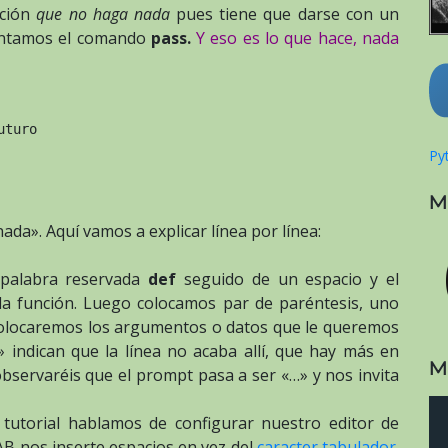
nción
que no haga nada
pues tiene que darse con un
ntamos el comando
pass.
Y eso es lo que hace, nada
turo

Pyt
M
nada». Aquí vamos a explicar línea por línea:
a palabra reservada
def
seguido de un espacio y el
 función. Luego colocamos par de paréntesis, uno
o colocaremos los argumentos o datos que le queremos
» indican que la línea no acaba allí, que hay más en
M
 observaréis que el prompt pasa a ser «…» y nos invita
 tutorial hablamos de configurar nuestro editor de
TAB nos inserte espacios en vez del
caracter tabulador
.