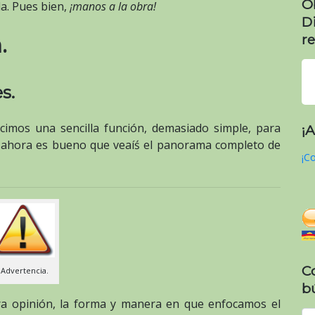
O
da. Pues bien,
¡manos a la obra!
D
re
.
s.
icimos una sencilla función, demasiado simple, para
¡
y ahora es bueno que veaíś el panorama completo de
¡Co
C
Advertencia.
b
ra opinión, la forma y manera en que enfocamos el