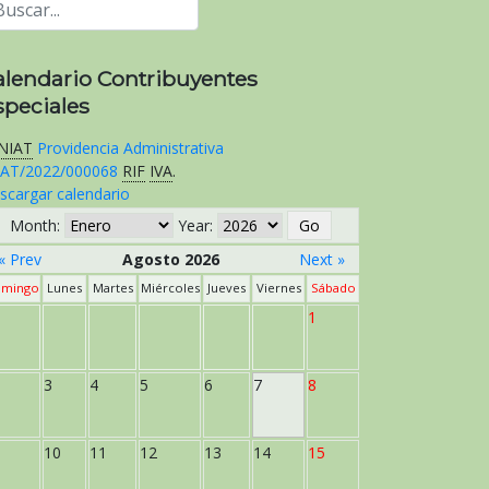
alendario Contribuyentes
speciales
NIAT
Providencia Administrativa
AT/2022/000068
RIF
IVA
.
scargar calendario
Month:
Year:
« Prev
Agosto 2026
Next »
mingo
Lunes
Martes
Miércoles
Jueves
Viernes
Sábado
1
3
4
5
6
7
8
10
11
12
13
14
15