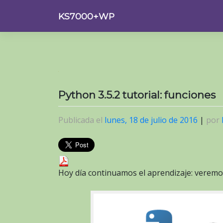
Saltar
KS7000+WP
al
contenido
Python 3.5.2 tutorial: funciones
Publicada el
lunes, 18 de julio de 2016
|
por
Hoy día continuamos el aprendizaje: veremos