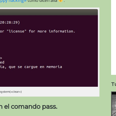
appy hacking!»
como dicen allá
.
T
.system(«clear»)
n el comando pass.