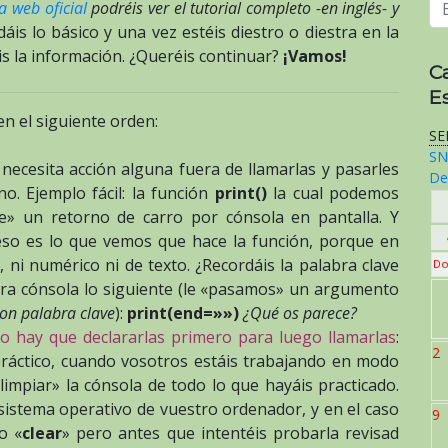
a web oficial
podréis ver el tutorial completo -en inglés- y
is lo básico y una vez estéis diestro o diestra en la
is la información. ¿Queréis continuar?
¡Vamos!
C
E
n el siguiente orden:
SE
SN
 necesita acción alguna fuera de llamarlas y pasarles
De
o. Ejemplo fácil: la función
print()
la cual podemos
e» un retorno de carro por cónsola en pantalla. Y
so es lo que vemos que hace la función, porque en
 ni numérico ni de texto. ¿Recordáis la palabra clave
Do
tra cónsola lo siguiente (le «pasamos» un argumento
on palabra clave
):
print(end=»»)
¿Qué os parece?
 hay que declararlas primero para luego llamarlas
:
2
ráctico, cuando vosotros estáis trabajando en modo
«limpiar» la cónsola de todo lo que hayáis practicado.
 sistema operativo de vuestro ordenador, y en el caso
9
o «
clear
» pero antes que intentéis probarla revisad