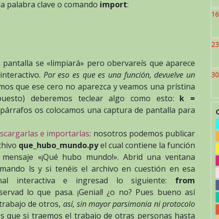
 la palabra clave o comando
import
:
16
23
 pantalla se «limpiará» pero obervareís que aparece
interactivo.
Por eso es que es una función, devuelve un
30
mos que ese cero no aparezca y veamos una prístina
puesto) deberemos teclear algo como esto:
k =
os párrafos os colocamos una captura de pantalla para
scargarlas e importarlas
: nosotros podemos publicar
chivo
que_hubo_mundo.py
el cual contiene la función
l mensaje «¡Qué hubo mundo!». Abrid una ventana
comando ls y si tenéis el archivo en cuestión en esa
nal interactiva e ingresad lo siguiente:
from
servad lo que pasa. ¡Genial! ¿o no? Pues bueno así
l trabajo de otros,
así, sin mayor parsimonia ni protocolo
s que si traemos el trabajo de otras personas hasta