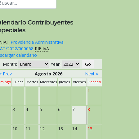
alendario Contribuyentes
speciales
NIAT
Providencia Administrativa
AT/2022/000068
RIF
IVA
.
scargar calendario
Month:
Year:
« Prev
Agosto 2026
Next »
mingo
Lunes
Martes
Miércoles
Jueves
Viernes
Sábado
1
3
4
5
6
7
8
10
11
12
13
14
15