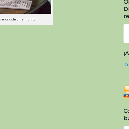
O
D
re
ith monochrome monitor
¡
¡Co
C
b