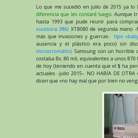
Lo que me sucedió en julio de 2015 ya lo 
diferencia que les contaré luego
. Aunque t
hasta 1993 que pude reunir para compr
sucesora 386)
XT8080 de segunda mano -he
más que invasiones y guerras-
tipo «bab
ausencia y el plástico era poco) sin d
monocromático
Samsung con un horrible c
costaba Bs. 80 mil, equivalentes a unos 870
de hoy (teniendo en cuenta que el $ ha pe
actuales -julio 2015-. NO HABÍA DE OTRA
dicen que «no hay mal que por bien no venga»