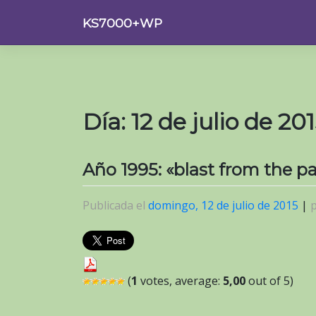
Saltar
KS7000+WP
al
contenido
Día:
12 de julio de 20
Año 1995: «blast from the
Publicada el
domingo, 12 de julio de 2015
|
(
1
votes, average:
5,00
out of 5)