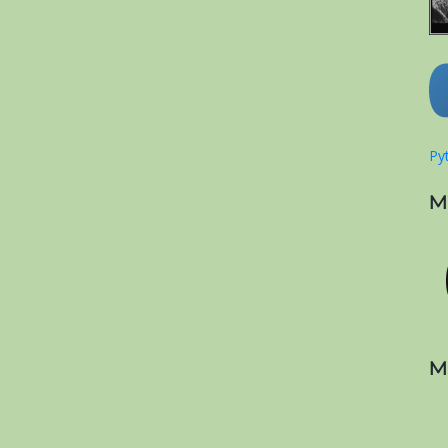
Pyt
M
M