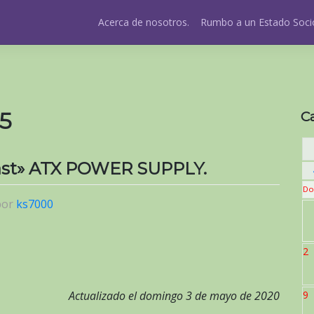
Acerca de nosotros.
Rumbo a un Estado Socio
15
C
 past» ATX POWER SUPPLY.
Do
por
ks7000
2
Actualizado el domingo 3 de mayo de 2020
9