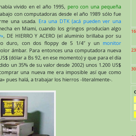
había vivido en el año 1995,
pero con una pequeña
rabajo con computadoras desde el año 1989 sólo fue
arme una usada.
Era una DTK (acá pueden ver una
cha en Miami, cuando los gringos producían algo
16
y»
, DE HIERRO Y ACERO (el aluminio brillaba por su
isco duro, con dos floppy de 5 1/4″ y un
monitor
olor ámbar. Para entonces una computadora nueva
23
 US$ (dólar a Bs 92, en ese momento) y que para el día
rdido un 35% de su valor desde 2002) unos 1.200 US$
30
 comprar una nueva me era imposible así que como
 pues halá, a trabajar los hierros -literalmente-.