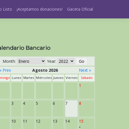
 Listo
¡Aceptamos donaciones!
Gaceta Oficial
alendario Bancario
Month:
Year:
« Prev
Agosto 2026
Next »
mingo
Lunes
Martes
Miércoles
Jueves
Viernes
Sábado
1
3
4
5
6
7
8
10
11
12
13
14
15
*