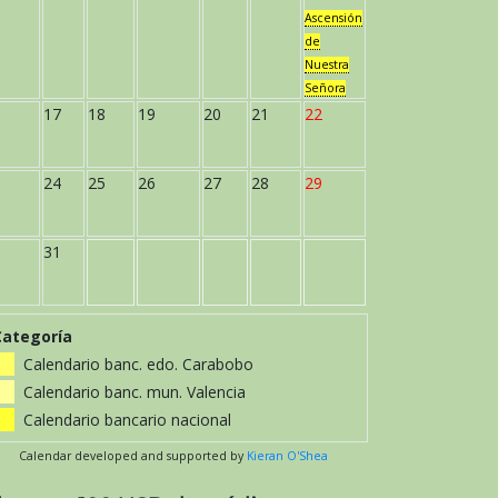
Ascensión
de
Nuestra
Señora
17
18
19
20
21
22
24
25
26
27
28
29
31
Categoría
Calendario banc. edo. Carabobo
Calendario banc. mun. Valencia
Calendario bancario nacional
Calendar developed and supported by
Kieran O'Shea