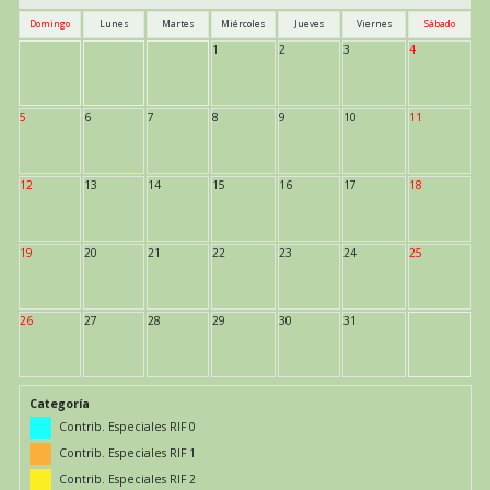
Domingo
Lunes
Martes
Miércoles
Jueves
Viernes
Sábado
1
2
3
4
5
6
7
8
9
10
11
12
13
14
15
16
17
18
19
20
21
22
23
24
25
26
27
28
29
30
31
Categoría
Contrib. Especiales RIF 0
Contrib. Especiales RIF 1
Contrib. Especiales RIF 2