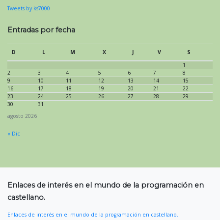
Tweets by ks7000
Entradas por fecha
D
L
M
X
J
V
S
1
2
3
4
5
6
7
8
9
10
11
12
13
14
15
16
17
18
19
20
21
22
23
24
25
26
27
28
29
30
31
agosto 2026
« Dic
Enlaces de interés en el mundo de la programación en
castellano.
Enlaces de interés en el mundo de la programación en castellano.