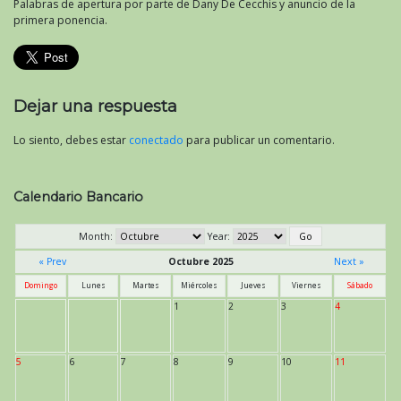
Palabras de apertura por parte de Dany De Cecchis y anuncio de la
primera ponencia.
Dejar una respuesta
Lo siento, debes estar
conectado
para publicar un comentario.
Calendario Bancario
Month:
Year:
« Prev
Octubre 2025
Next »
Domingo
Lunes
Martes
Miércoles
Jueves
Viernes
Sábado
1
2
3
4
5
6
7
8
9
10
11