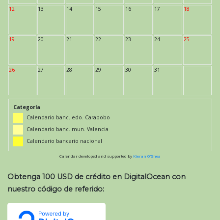
12
13
14
15
16
17
18
19
20
21
22
23
24
25
26
27
28
29
30
31
Categoría
Calendario banc. edo. Carabobo
Calendario banc. mun. Valencia
Calendario bancario nacional
Calendar developed and supported by
Kieran O'Shea
Obtenga 100 USD de crédito en DigitalOcean con
nuestro código de referido: