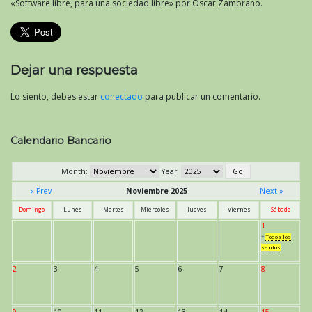
«Software libre, para una sociedad libre» por Oscar Zambrano.
Dejar una respuesta
Lo siento, debes estar
conectado
para publicar un comentario.
Calendario Bancario
Month:
Year:
« Prev
Noviembre 2025
Next »
Domingo
Lunes
Martes
Miércoles
Jueves
Viernes
Sábado
1
*
Todos los
santos
2
3
4
5
6
7
8
9
10
11
12
13
14
15