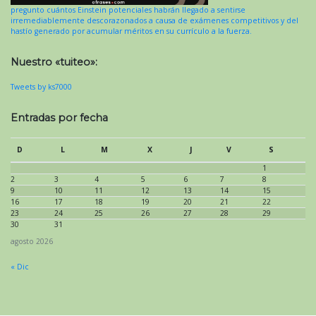
pregunto cuántos Einstein potenciales habrán llegado a sentirse
irremediablemente descorazonados a causa de exámenes competitivos y del
hastío generado por acumular méritos en su currículo a la fuerza.
Nuestro «tuiteo»:
Tweets by ks7000
Entradas por fecha
D
L
M
X
J
V
S
1
2
3
4
5
6
7
8
9
10
11
12
13
14
15
16
17
18
19
20
21
22
23
24
25
26
27
28
29
30
31
agosto 2026
« Dic