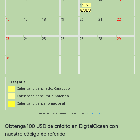
*
Feriado
bancario
16
17
18
19
20
21
22
23
24
25
26
27
28
29
30
Categoría
Calendario banc. edo. Carabobo
Calendario banc. mun. Valencia
Calendario bancario nacional
Calendar developed and supported by
Kieran O'Shea
Obtenga 100 USD de crédito en DigitalOcean con
nuestro código de referido: