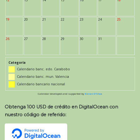
19
20
21
22
23
24
25
26
27
28
29
30
31
Categoría
Calendario banc. edo. Carabobo
Calendario banc. mun. Valencia
Calendario bancario nacional
Calendar developed and supported by
Kieran O'Shea
Obtenga 100 USD de crédito en DigitalOcean con
nuestro código de referido: