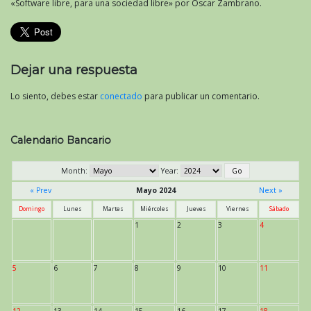
«Software libre, para una sociedad libre» por Oscar Zambrano.
Dejar una respuesta
Lo siento, debes estar
conectado
para publicar un comentario.
Calendario Bancario
Month:
Year:
« Prev
Mayo 2024
Next »
Domingo
Lunes
Martes
Miércoles
Jueves
Viernes
Sábado
1
2
3
4
5
6
7
8
9
10
11
12
13
14
15
16
17
18