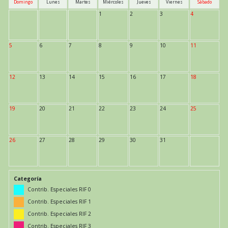
Domingo
Lunes
Martes
Miércoles
Jueves
Viernes
Sábado
1
2
3
4
5
6
7
8
9
10
11
12
13
14
15
16
17
18
19
20
21
22
23
24
25
26
27
28
29
30
31
Categoría
Contrib. Especiales RIF 0
Contrib. Especiales RIF 1
Contrib. Especiales RIF 2
Contrib. Especiales RIF 3