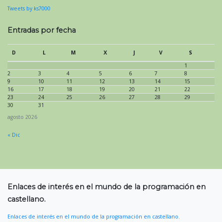
Tweets by ks7000
Entradas por fecha
D
L
M
X
J
V
S
1
2
3
4
5
6
7
8
9
10
11
12
13
14
15
16
17
18
19
20
21
22
23
24
25
26
27
28
29
30
31
agosto 2026
« Dic
Enlaces de interés en el mundo de la programación en
castellano.
Enlaces de interés en el mundo de la programación en castellano.