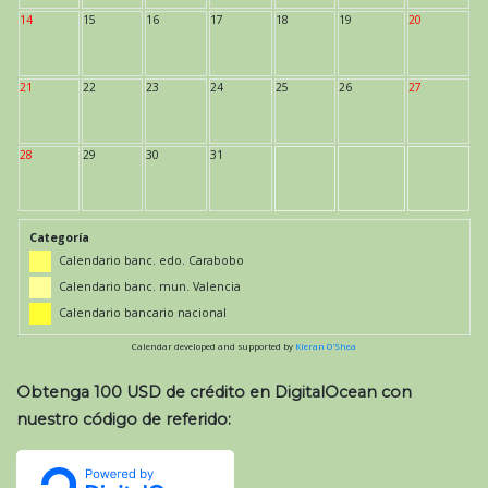
14
15
16
17
18
19
20
21
22
23
24
25
26
27
28
29
30
31
Categoría
Calendario banc. edo. Carabobo
Calendario banc. mun. Valencia
Calendario bancario nacional
Calendar developed and supported by
Kieran O'Shea
Obtenga 100 USD de crédito en DigitalOcean con
nuestro código de referido: