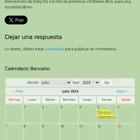
Intervención de Dany De Cecchis en ponencia «Software libre, para una
sociedad libre».
Dejar una respuesta
Lo siento, debes estar
conectado
para publicar un comentario.
Calendario Bancario
Month:
Year:
« Prev
Julio 2024
Next »
Domingo
Lunes
Martes
Miércoles
Jueves
Viernes
Sábado
1
2
3
4
5
6
*
Día de la
Independencia
7
8
9
10
11
12
13