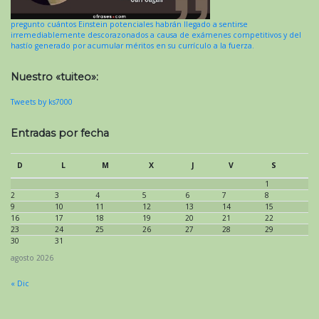
pregunto cuántos Einstein potenciales habrán llegado a sentirse
irremediablemente descorazonados a causa de exámenes competitivos y del
hastío generado por acumular méritos en su currículo a la fuerza.
Nuestro «tuiteo»:
Tweets by ks7000
Entradas por fecha
D
L
M
X
J
V
S
1
2
3
4
5
6
7
8
9
10
11
12
13
14
15
16
17
18
19
20
21
22
23
24
25
26
27
28
29
30
31
agosto 2026
« Dic