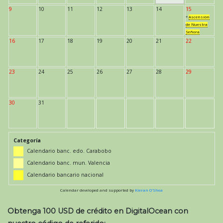
9
10
11
12
13
14
15
*
Ascensión
de Nuestra
Señora
16
17
18
19
20
21
22
23
24
25
26
27
28
29
30
31
Categoría
Calendario banc. edo. Carabobo
Calendario banc. mun. Valencia
Calendario bancario nacional
Calendar developed and supported by
Kieran O'Shea
Obtenga 100 USD de crédito en DigitalOcean con