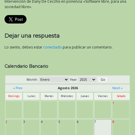
Intervención de Dany De Cecchis en ponencia «Software libre, para una
sociedad libre».
Dejar una respuesta
Lo siento, debes estar
conectado
para publicar un comentario.
Calendario Bancario
Month:
Year:
« Prev
Agosto 2026
Next »
Domingo
Lunes
Martes
Miércoles
Jueves
Viernes
Sábado
1
2
3
4
5
6
7
8