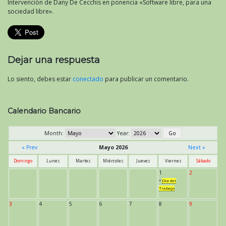
Intervención de Dany De Cecchis en ponencia «Software libre, para una
sociedad libre».
Dejar una respuesta
Lo siento, debes estar
conectado
para publicar un comentario.
Calendario Bancario
Month:
Year:
« Prev
Mayo 2026
Next »
Domingo
Lunes
Martes
Miércoles
Jueves
Viernes
Sábado
1
2
*
Día del
Trabajo
3
4
5
6
7
8
9