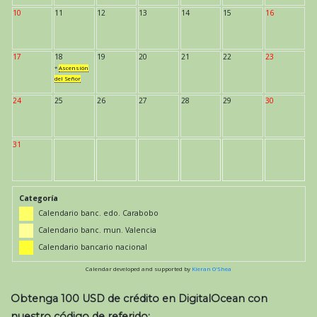
10
11
12
13
14
15
16
17
18
19
20
21
22
23
*
Ascensión
del Señor
24
25
26
27
28
29
30
31
Categoría
Calendario banc. edo. Carabobo
Calendario banc. mun. Valencia
Calendario bancario nacional
Calendar developed and supported by
Kieran O'Shea
Obtenga 100 USD de crédito en DigitalOcean con
nuestro código de referido: