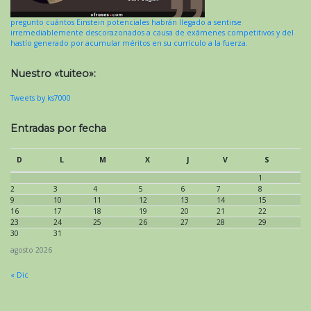
pregunto cuántos Einstein potenciales habrán llegado a sentirse
irremediablemente descorazonados a causa de exámenes competitivos y del
hastío generado por acumular méritos en su currículo a la fuerza.
Nuestro «tuiteo»:
Tweets by ks7000
Entradas por fecha
D
L
M
X
J
V
S
1
2
3
4
5
6
7
8
9
10
11
12
13
14
15
16
17
18
19
20
21
22
23
24
25
26
27
28
29
30
31
agosto 2026
« Dic