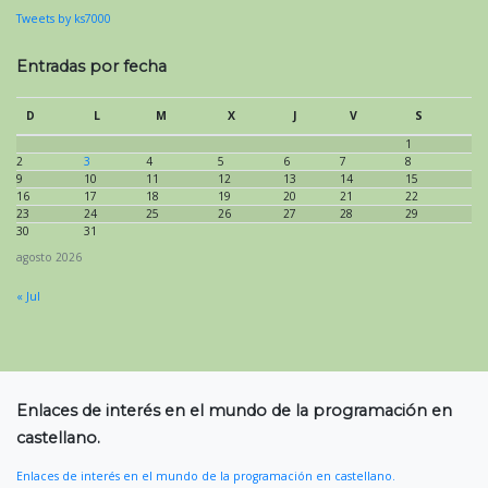
Tweets by ks7000
Entradas por fecha
D
L
M
X
J
V
S
1
2
3
4
5
6
7
8
9
10
11
12
13
14
15
16
17
18
19
20
21
22
23
24
25
26
27
28
29
30
31
agosto 2026
« Jul
Enlaces de interés en el mundo de la programación en
castellano.
Enlaces de interés en el mundo de la programación en castellano.