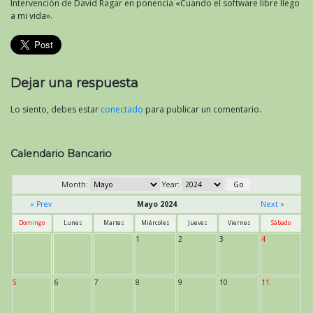
Intervención de David Ragar en ponencia «Cuando el software libre llego
a mi vida».
Dejar una respuesta
Lo siento, debes estar
conectado
para publicar un comentario.
Calendario Bancario
Month:
Year:
« Prev
Mayo 2024
Next »
Domingo
Lunes
Martes
Miércoles
Jueves
Viernes
Sábado
1
2
3
4
5
6
7
8
9
10
11