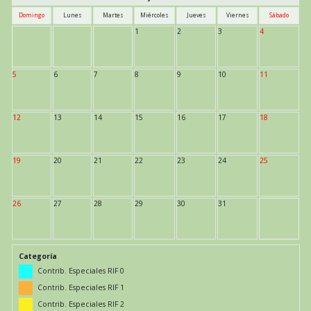
Domingo
Lunes
Martes
Miércoles
Jueves
Viernes
Sábado
1
2
3
4
5
6
7
8
9
10
11
12
13
14
15
16
17
18
19
20
21
22
23
24
25
26
27
28
29
30
31
Categoría
Contrib. Especiales RIF 0
Contrib. Especiales RIF 1
Contrib. Especiales RIF 2