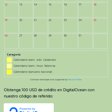
12
13
14
15
16
17
18
19
20
21
22
23
24
25
26
27
28
29
30
31
Categoría
Calendario banc. edo. Carabobo
Calendario banc. mun. Valencia
Calendario bancario nacional
Calendar developed and supported by
Kieran O'Shea
Obtenga 100 USD de crédito en DigitalOcean con
nuestro código de referido: