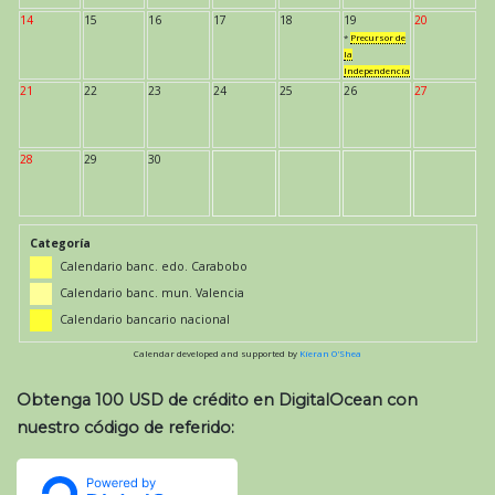
14
15
16
17
18
19
20
*
Precursor de
la
Independencia
21
22
23
24
25
26
27
28
29
30
Categoría
Calendario banc. edo. Carabobo
Calendario banc. mun. Valencia
Calendario bancario nacional
Calendar developed and supported by
Kieran O'Shea
Obtenga 100 USD de crédito en DigitalOcean con
nuestro código de referido: