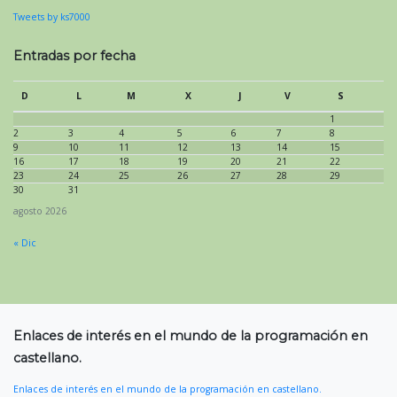
Tweets by ks7000
Entradas por fecha
D
L
M
X
J
V
S
1
2
3
4
5
6
7
8
9
10
11
12
13
14
15
16
17
18
19
20
21
22
23
24
25
26
27
28
29
30
31
agosto 2026
« Dic
Enlaces de interés en el mundo de la programación en
castellano.
Enlaces de interés en el mundo de la programación en castellano.