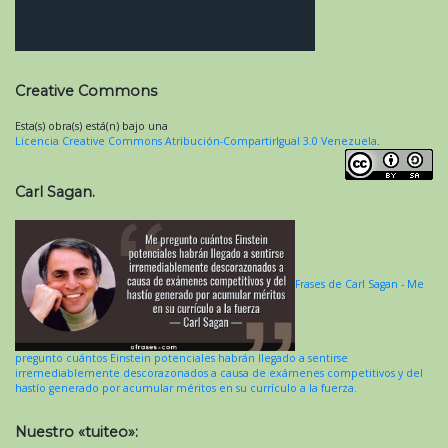
Creative Commons
Esta(s) obra(s) está(n) bajo una
Licencia Creative Commons Atribución-CompartirIgual 3.0 Venezuela
.
Carl Sagan.
Frases de Carl Sagan - Me
pregunto cuántos Einstein potenciales habrán llegado a sentirse
irremediablemente descorazonados a causa de exámenes competitivos y del
hastío generado por acumular méritos en su currículo a la fuerza.
Nuestro «tuiteo»: