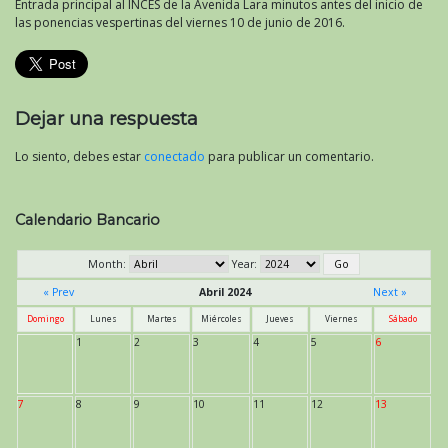
Entrada principal al INCES de la Avenida Lara minutos antes del inicio de
las ponencias vespertinas del viernes 10 de junio de 2016.
Dejar una respuesta
Lo siento, debes estar
conectado
para publicar un comentario.
Calendario Bancario
Month:
Year:
« Prev
Abril 2024
Next »
Domingo
Lunes
Martes
Miércoles
Jueves
Viernes
Sábado
1
2
3
4
5
6
7
8
9
10
11
12
13