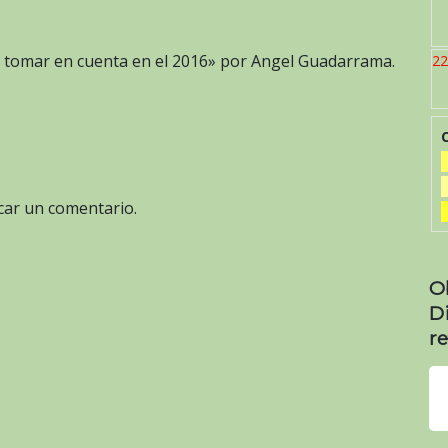
s tomar en cuenta en el 2016» por Angel Guadarrama.
22
car un comentario.
O
D
re