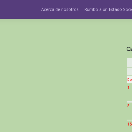
Acerca de nosotros.
Rumbo a un Estado Socio
C
Do
1
8
15