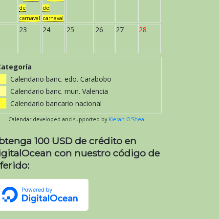
de
de
carnaval
carnaval
23
24
25
26
27
28
Categoría
Calendario banc. edo. Carabobo
Calendario banc. mun. Valencia
Calendario bancario nacional
Calendar developed and supported by
Kieran O'Shea
btenga 100 USD de crédito en
igitalOcean con nuestro código de
ferido: