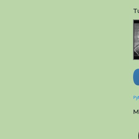
T
Pyt
M