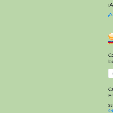
¡
¡Co
C
b
C
E
SE
SN