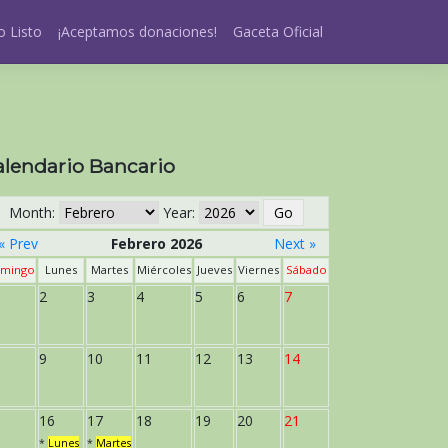
 Listo
¡Aceptamos donaciones!
Gaceta Oficial
alendario Bancario
Month:
Year:
« Prev
Febrero 2026
Next »
mingo
Lunes
Martes
Miércoles
Jueves
Viernes
Sábado
2
3
4
5
6
7
9
10
11
12
13
14
16
17
18
19
20
21
*
Lunes
*
Martes