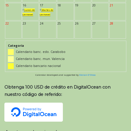
15
16
17
18
19
20
21
*
Lunes de
*
Martes de
carnaval
carnaval
22
23
24
25
26
27
28
Categoría
Calendario banc. edo. Carabobo
Calendario banc. mun. Valencia
Calendario bancario nacional
Calendar developed and supported by
Kieran O'Shea
Obtenga 100 USD de crédito en DigitalOcean con
nuestro código de referido: