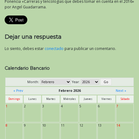
Ponencia «Carreras y tencologias que debes tomar en cuenta en el 2016»
por Angel Guadarrama.
Dejar una respuesta
Lo siento, debes estar
conectado
para publicar un comentario.
Calendario Bancario
Month:
Year:
« Prev
Febrero 2026
Next »
Domingo
Lunes
Martes
Miércoles
Jueves
Viernes
Sábado
1
2
3
4
5
6
7
8
9
10
11
12
13
14