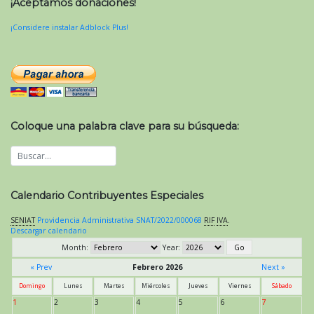
¡Aceptamos donaciones!
¡Considere instalar Adblock Plus!
Coloque una palabra clave para su búsqueda:
Calendario Contribuyentes Especiales
SENIAT
Providencia Administrativa SNAT/2022/000068
RIF
IVA
.
Descargar calendario
Month:
Year:
« Prev
Febrero 2026
Next »
Domingo
Lunes
Martes
Miércoles
Jueves
Viernes
Sábado
1
2
3
4
5
6
7