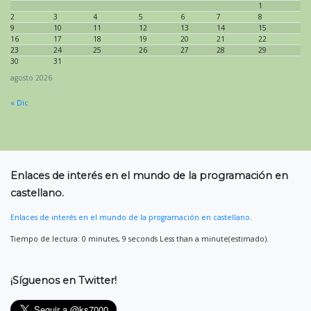
1
2
3
4
5
6
7
8
9
10
11
12
13
14
15
16
17
18
19
20
21
22
23
24
25
26
27
28
29
30
31
agosto 2026
« Dic
Enlaces de interés en el mundo de la programación en
castellano.
Enlaces de interés en el mundo de la programación en castellano.
Tiempo de lectura: 0 minutes, 9 seconds Less than a minute(estimado).
¡Síguenos en Twitter!