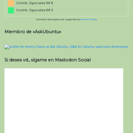
Contrib. Especiales RIF 8
Contrib. Especiales RIF 9
Calendar developed and supported by
Kieran O'Shea
Miembro de «AskUbuntu»
Si desea vd., sígame en Mastodon Social