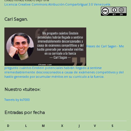
Licencia Creative Commons Atribución-CompartirIgual 3.0 Venezuela
.
Carl Sagan.
Frases de Carl Sagan - Me
pregunto cuántos Einstein potenciales habrán llegado a sentirse
irremediablemente descorazonados a causa de exámenes competitivos y del
hastío generado por acumular méritos en su currículo a la fuerza.
Nuestro «tuiteo»:
Tweets by ks7000
Entradas por fecha
D
L
M
X
J
V
S