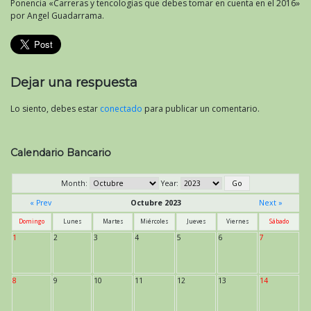
Ponencia «Carreras y tencologias que debes tomar en cuenta en el 2016»
por Angel Guadarrama.
Dejar una respuesta
Lo siento, debes estar
conectado
para publicar un comentario.
Calendario Bancario
Month:
Year:
« Prev
Octubre 2023
Next »
Domingo
Lunes
Martes
Miércoles
Jueves
Viernes
Sábado
1
2
3
4
5
6
7
8
9
10
11
12
13
14