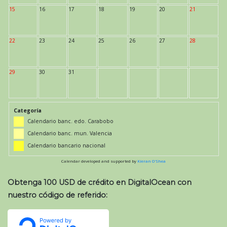
15
16
17
18
19
20
21
22
23
24
25
26
27
28
29
30
31
Categoría
Calendario banc. edo. Carabobo
Calendario banc. mun. Valencia
Calendario bancario nacional
Calendar developed and supported by
Kieran O'Shea
Obtenga 100 USD de crédito en DigitalOcean con
nuestro código de referido: