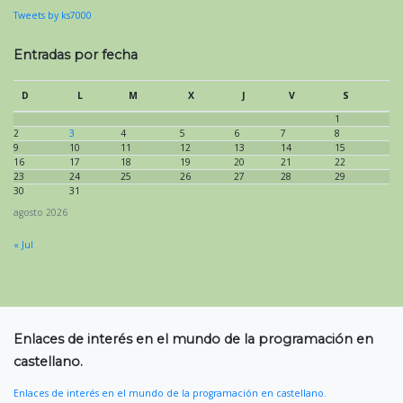
Tweets by ks7000
Entradas por fecha
D
L
M
X
J
V
S
1
2
3
4
5
6
7
8
9
10
11
12
13
14
15
16
17
18
19
20
21
22
23
24
25
26
27
28
29
30
31
agosto 2026
« Jul
Enlaces de interés en el mundo de la programación en
castellano.
Enlaces de interés en el mundo de la programación en castellano.