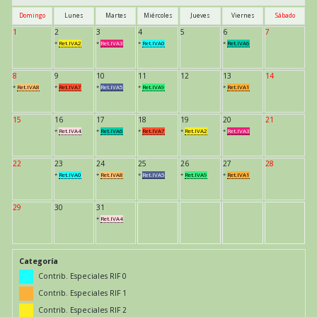
Domingo
Lunes
Martes
Miércoles
Jueves
Viernes
Sábado
1
2
3
4
5
6
7
*
Ret.IVA2
*
Ret.IVA3
*
Ret.IVA0
*
Ret.IVA6
8
9
10
11
12
13
14
*
Ret.IVA8
*
Ret.IVA7
*
Ret.IVA5
*
Ret.IVA9
*
Ret.IVA1
15
16
17
18
19
20
21
*
Ret.IVA4
*
Ret.IVA6
*
Ret.IVA7
*
Ret.IVA2
*
Ret.IVA3
22
23
24
25
26
27
28
*
Ret.IVA0
*
Ret.IVA8
*
Ret.IVA5
*
Ret.IVA9
*
Ret.IVA1
29
30
31
*
Ret.IVA4
Categoría
Contrib. Especiales RIF 0
Contrib. Especiales RIF 1
Contrib. Especiales RIF 2