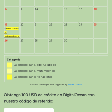
12
13
14
15
16
17
18
19
20
21
22
23
24
25
*
Precursor de
la
Independencia
26
27
28
29
30
Categoría
Calendario banc. edo. Carabobo
Calendario banc. mun. Valencia
Calendario bancario nacional
Calendar developed and supported by
Kieran O'Shea
Obtenga 100 USD de crédito en DigitalOcean con
nuestro código de referido: