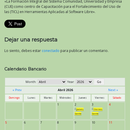
«La Formación Integral del Sistema Comunidad, Universidad y Empresa
(CUE) como centro de Capacitación para el Fortalecimiento del Uso de
las (TICL) en Herramientas Aplicadas al Software Libre».
Dejar una respuesta
Lo siento, debes estar
conectado
para publicar un comentario.
Calendario Bancario
Month:
Year:
« Prev
Abril 2026
Next »
Domingo
Lunes
Martes
Miércoles
Jueves
Viernes
Sábado
1
2
3
4
*
Jueves
*
Viernes
Santo
Santo
5
6
7
8
9
10
11