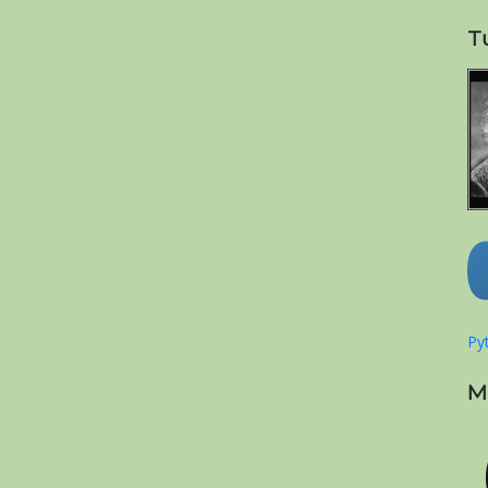
T
Pyt
M