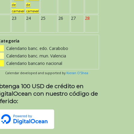
de
de
carnaval
carnaval
23
24
25
26
27
28
Categoría
Calendario banc. edo. Carabobo
Calendario banc. mun. Valencia
Calendario bancario nacional
Calendar developed and supported by
Kieran O'Shea
btenga 100 USD de crédito en
igitalOcean con nuestro código de
ferido: