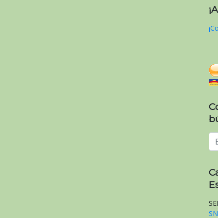
¡
¡Co
C
b
C
E
SE
SN