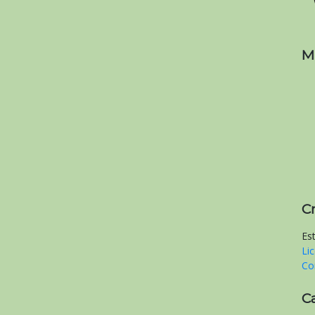
M
C
Es
Li
Co
C