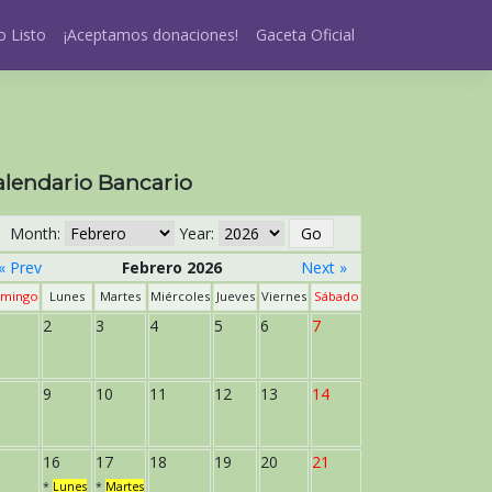
 Listo
¡Aceptamos donaciones!
Gaceta Oficial
alendario Bancario
Month:
Year:
« Prev
Febrero 2026
Next »
mingo
Lunes
Martes
Miércoles
Jueves
Viernes
Sábado
2
3
4
5
6
7
9
10
11
12
13
14
16
17
18
19
20
21
*
Lunes
*
Martes