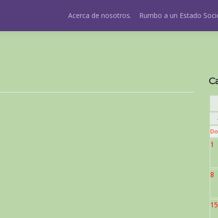
Acerca de nosotros.
Rumbo a un Estado Socio
C
Do
1
8
15