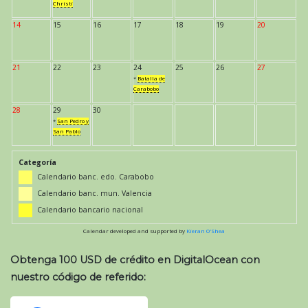
Christi
14
15
16
17
18
19
20
21
22
23
24
25
26
27
*
Batalla de
Carabobo
28
29
30
*
San Pedro y
San Pablo
Categoría
Calendario banc. edo. Carabobo
Calendario banc. mun. Valencia
Calendario bancario nacional
Calendar developed and supported by
Kieran O'Shea
Obtenga 100 USD de crédito en DigitalOcean con
nuestro código de referido: