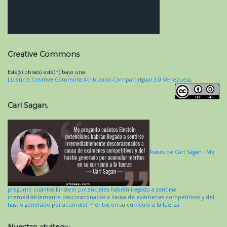
Creative Commons
Esta(s) obra(s) está(n) bajo una
Licencia Creative Commons Atribución-CompartirIgual 3.0 Venezuela
.
Carl Sagan.
Frases de Carl Sagan - Me
pregunto cuántos Einstein potenciales habrán llegado a sentirse
irremediablemente descorazonados a causa de exámenes competitivos y del
hastío generado por acumular méritos en su currículo a la fuerza.