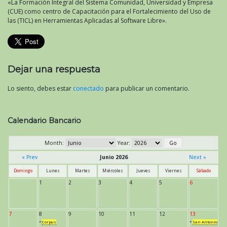
«La Formación Integral del Sistema Comunidad, Universidad y Empresa
(CUE) como centro de Capacitación para el Fortalecimiento del Uso de
las (TICL) en Herramientas Aplicadas al Software Libre».
Dejar una respuesta
Lo siento, debes estar
conectado
para publicar un comentario.
Calendario Bancario
Month:
Year:
« Prev
Junio 2026
Next »
Domingo
Lunes
Martes
Miércoles
Jueves
Viernes
Sábado
1
2
3
4
5
6
7
8
9
10
11
12
13
*
Corpus
*
San Antonio