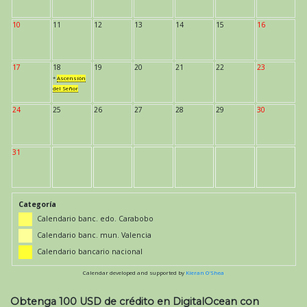
10
11
12
13
14
15
16
17
18
19
20
21
22
23
*
Ascensión
del Señor
24
25
26
27
28
29
30
31
Categoría
Calendario banc. edo. Carabobo
Calendario banc. mun. Valencia
Calendario bancario nacional
Calendar developed and supported by
Kieran O'Shea
Obtenga 100 USD de crédito en DigitalOcean con