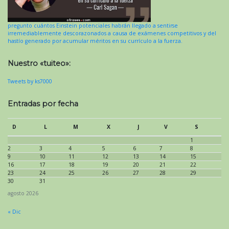
pregunto cuántos Einstein potenciales habrán llegado a sentirse
irremediablemente descorazonados a causa de exámenes competitivos y del
hastío generado por acumular méritos en su currículo a la fuerza.
Nuestro «tuiteo»:
Tweets by ks7000
Entradas por fecha
D
L
M
X
J
V
S
1
2
3
4
5
6
7
8
9
10
11
12
13
14
15
16
17
18
19
20
21
22
23
24
25
26
27
28
29
30
31
agosto 2026
« Dic