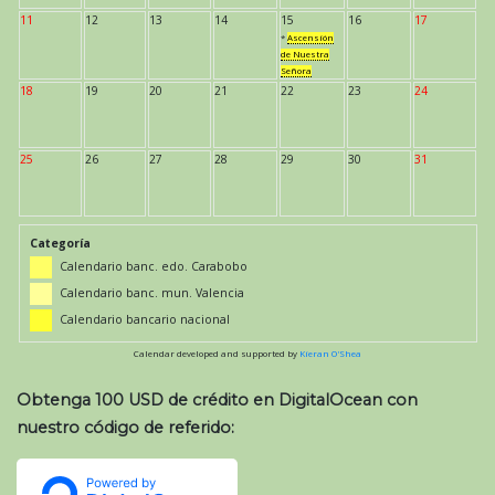
11
12
13
14
15
16
17
*
Ascensión
de Nuestra
Señora
18
19
20
21
22
23
24
25
26
27
28
29
30
31
Categoría
Calendario banc. edo. Carabobo
Calendario banc. mun. Valencia
Calendario bancario nacional
Calendar developed and supported by
Kieran O'Shea
Obtenga 100 USD de crédito en DigitalOcean con
nuestro código de referido: