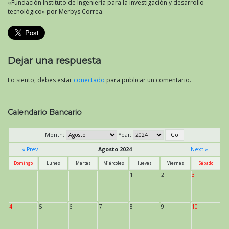
«Fundación Instituto de Ingeniería para la investigación y desarrollo
tecnológico» por Merbys Correa.
Dejar una respuesta
Lo siento, debes estar
conectado
para publicar un comentario.
Calendario Bancario
Month:
Year:
« Prev
Agosto 2024
Next »
Domingo
Lunes
Martes
Miércoles
Jueves
Viernes
Sábado
1
2
3
4
5
6
7
8
9
10