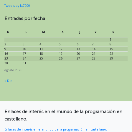
Tweets by ks7000
Entradas por fecha
D
L
M
X
J
V
S
1
2
3
4
5
6
7
8
9
10
11
12
13
14
15
16
17
18
19
20
21
22
23
24
25
26
27
28
29
30
31
agosto 2026
« Dic
Enlaces de interés en el mundo de la programación en
castellano.
Enlaces de interés en el mundo de la programación en castellano.