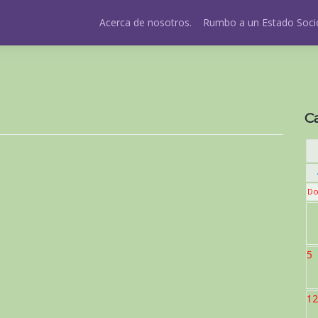
Acerca de nosotros.
Rumbo a un Estado Socio
C
Do
5
12