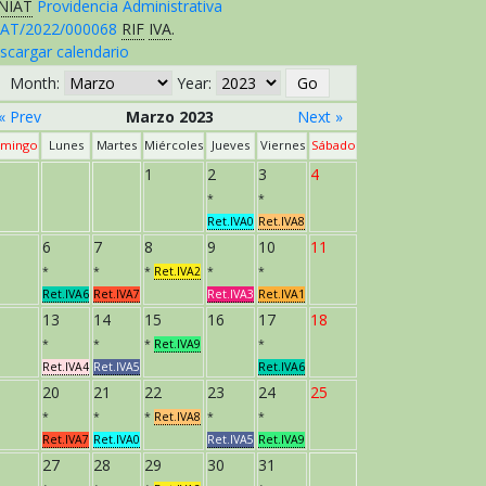
NIAT
Providencia Administrativa
AT/2022/000068
RIF
IVA
.
scargar calendario
Month:
Year:
« Prev
Marzo 2023
Next »
mingo
Lunes
Martes
Miércoles
Jueves
Viernes
Sábado
1
2
3
4
*
*
Ret.IVA0
Ret.IVA8
6
7
8
9
10
11
*
*
*
Ret.IVA2
*
*
Ret.IVA6
Ret.IVA7
Ret.IVA3
Ret.IVA1
13
14
15
16
17
18
*
*
*
Ret.IVA9
*
Ret.IVA4
Ret.IVA5
Ret.IVA6
20
21
22
23
24
25
*
*
*
Ret.IVA8
*
*
Ret.IVA7
Ret.IVA0
Ret.IVA5
Ret.IVA9
27
28
29
30
31