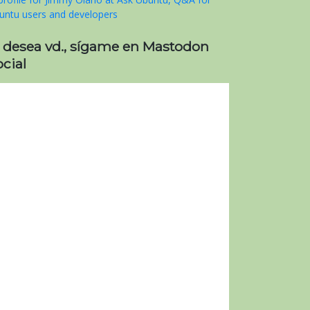
i desea vd., sígame en Mastodon
cial