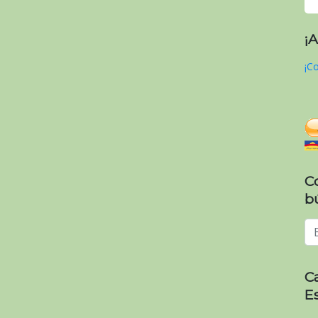
¡
¡Co
C
b
C
E