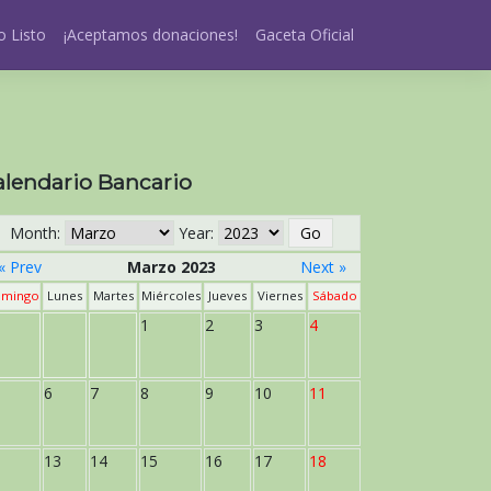
 Listo
¡Aceptamos donaciones!
Gaceta Oficial
alendario Bancario
Month:
Year:
« Prev
Marzo 2023
Next »
mingo
Lunes
Martes
Miércoles
Jueves
Viernes
Sábado
1
2
3
4
6
7
8
9
10
11
13
14
15
16
17
18