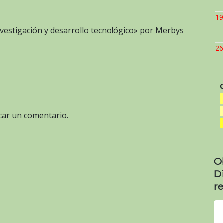
19
investigación y desarrollo tecnológico» por Merbys
26
car un comentario.
O
D
re