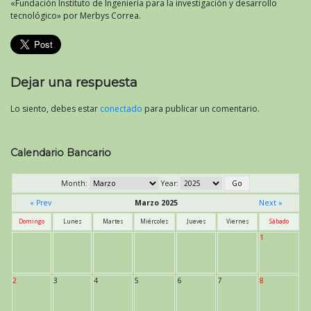
«Fundación Instituto de Ingeniería para la investigación y desarrollo
tecnológico» por Merbys Correa.
Dejar una respuesta
Lo siento, debes estar
conectado
para publicar un comentario.
Calendario Bancario
Month:
Year:
« Prev
Marzo 2025
Next »
Domingo
Lunes
Martes
Miércoles
Jueves
Viernes
Sábado
1
2
3
4
5
6
7
8