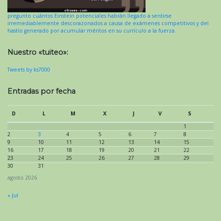
pregunto cuántos Einstein potenciales habrán llegado a sentirse
irremediablemente descorazonados a causa de exámenes competitivos y del
hastío generado por acumular méritos en su currículo a la fuerza.
Nuestro «tuiteo»:
Tweets by ks7000
Entradas por fecha
D
L
M
X
J
V
S
1
2
3
4
5
6
7
8
9
10
11
12
13
14
15
16
17
18
19
20
21
22
23
24
25
26
27
28
29
30
31
agosto 2026
« Jul