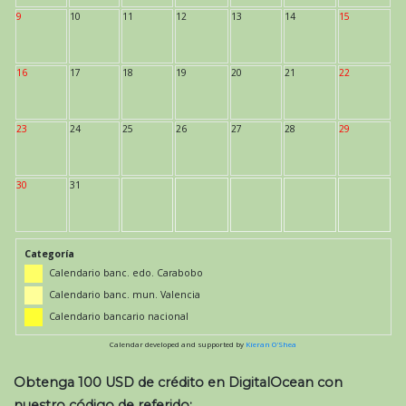
9
10
11
12
13
14
15
16
17
18
19
20
21
22
23
24
25
26
27
28
29
30
31
Categoría
Calendario banc. edo. Carabobo
Calendario banc. mun. Valencia
Calendario bancario nacional
Calendar developed and supported by
Kieran O'Shea
Obtenga 100 USD de crédito en DigitalOcean con
nuestro código de referido: