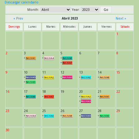
Descargar calendario
Month:
Year:
« Prev
Abril 2023
Next »
Domingo
Lunes
Martes
Miércoles
Jueves
Viernes
Sábado
1
2
3
4
5
6
7
8
*
Ret.IVA1
*
Ret.IVA4
*
Ret.IVA6
*
Ret.IVA7
9
10
11
12
13
14
15
*
Ret.IVA5
*
Ret.IVA2
*
Ret.IVA3
*
Ret.IVA0
*
Ret.IVA8
*
Ret.IVA9
16
17
18
19
20
21
22
*
Ret.IVA6
*
Ret.IVA7
*
Ret.IVA2
*
Ret.IVA1
*
Ret.IVA3
23
24
25
26
27
28
29
*
Ret.IVA4
*
Ret.IVA0
*
Ret.IVA8
*
Ret.IVA5
*
Ret.IVA9
30