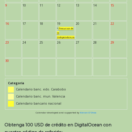
9
10
11
12
13
14
15
16
17
18
19
20
21
22
*
Precursor de
la
Independencia
23
24
25
26
27
28
29
30
Categoría
Calendario banc. edo. Carabobo
Calendario banc. mun. Valencia
Calendario bancario nacional
Calendar developed and supported by
Kieran O'Shea
Obtenga 100 USD de crédito en DigitalOcean con