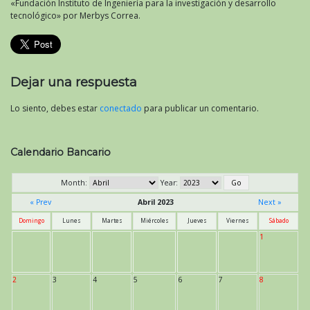
«Fundación Instituto de Ingeniería para la investigación y desarrollo
tecnológico» por Merbys Correa.
Dejar una respuesta
Lo siento, debes estar
conectado
para publicar un comentario.
Calendario Bancario
Month:
Year:
« Prev
Abril 2023
Next »
Domingo
Lunes
Martes
Miércoles
Jueves
Viernes
Sábado
1
2
3
4
5
6
7
8