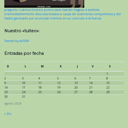
pregunto cuántos Einstein potenciales habrán llegado a sentirse
irremediablemente descorazonados a causa de exámenes competitivos y del
hastío generado por acumular méritos en su currículo a la fuerza.
Nuestro «tuiteo»:
Tweets by ks7000
Entradas por fecha
D
L
M
X
J
V
S
1
2
3
4
5
6
7
8
9
10
11
12
13
14
15
16
17
18
19
20
21
22
23
24
25
26
27
28
29
30
31
agosto 2026
« Dic