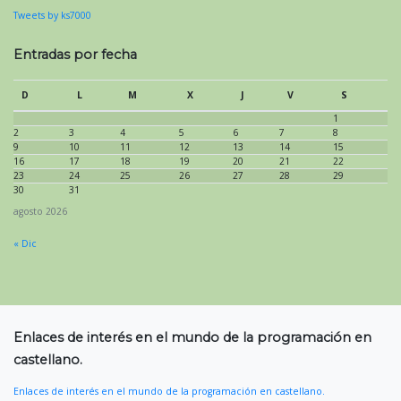
Tweets by ks7000
Entradas por fecha
D
L
M
X
J
V
S
1
2
3
4
5
6
7
8
9
10
11
12
13
14
15
16
17
18
19
20
21
22
23
24
25
26
27
28
29
30
31
agosto 2026
« Dic
Enlaces de interés en el mundo de la programación en
castellano.
Enlaces de interés en el mundo de la programación en castellano.