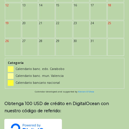
12
13
14
15
16
17
18
19
20
21
22
23
24
25
26
27
28
29
30
31
Categoría
Calendario banc. edo. Carabobo
Calendario banc. mun. Valencia
Calendario bancario nacional
Calendar developed and supported by
Kieran O'Shea
Obtenga 100 USD de crédito en DigitalOcean con
nuestro código de referido: