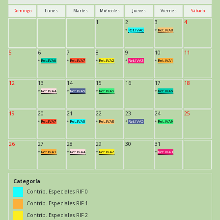
Domingo
Lunes
Martes
Miércoles
Jueves
Viernes
Sábado
1
2
3
4
*
Ret.IVA0
*
Ret.IVA8
5
6
7
8
9
10
11
*
Ret.IVA6
*
Ret.IVA7
*
Ret.IVA2
*
Ret.IVA3
*
Ret.IVA1
12
13
14
15
16
17
18
*
Ret.IVA4
*
Ret.IVA5
*
Ret.IVA9
*
Ret.IVA6
19
20
21
22
23
24
25
*
Ret.IVA7
*
Ret.IVA0
*
Ret.IVA8
*
Ret.IVA5
*
Ret.IVA9
26
27
28
29
30
31
*
Ret.IVA1
*
Ret.IVA4
*
Ret.IVA2
*
Ret.IVA3
Categoría
Contrib. Especiales RIF 0
Contrib. Especiales RIF 1
Contrib. Especiales RIF 2