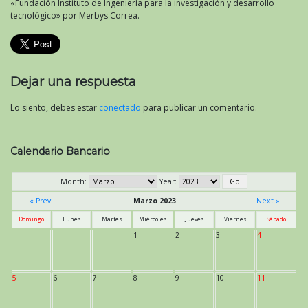
«Fundación Instituto de Ingeniería para la investigación y desarrollo
tecnológico» por Merbys Correa.
Dejar una respuesta
Lo siento, debes estar
conectado
para publicar un comentario.
Calendario Bancario
Month:
Year:
« Prev
Marzo 2023
Next »
Domingo
Lunes
Martes
Miércoles
Jueves
Viernes
Sábado
1
2
3
4
5
6
7
8
9
10
11