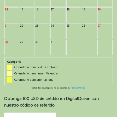
14
15
16
17
18
19
20
21
22
23
24
25
26
27
28
29
30
31
Categoría
Calendario banc. edo. Carabobo
Calendario banc. mun. Valencia
Calendario bancario nacional
Calendar developed and supported by
Kieran O'Shea
Obtenga 100 USD de crédito en DigitalOcean con
nuestro código de referido: