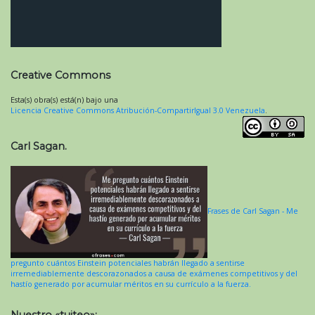
Creative Commons
Esta(s) obra(s) está(n) bajo una
Licencia Creative Commons Atribución-CompartirIgual 3.0 Venezuela
.
Carl Sagan.
Frases de Carl Sagan - Me
pregunto cuántos Einstein potenciales habrán llegado a sentirse
irremediablemente descorazonados a causa de exámenes competitivos y del
hastío generado por acumular méritos en su currículo a la fuerza.