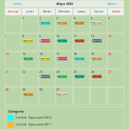
« Prev
Mayo 2023
Next »
Domingo
Lunes
Martes
Miércoles
Jueves
Viernes
Sábado
1
2
3
4
5
6
*
Ret.IVA0
*
Ret.IVA8
*
Ret.IVA1
*
Ret.IVA4
7
8
9
10
11
12
13
*
Ret.IVA2
*
Ret.IVA3
*
Ret.IVA6
*
Ret.IVA7
*
Ret.IVA5
14
15
16
17
18
19
20
*
Ret.IVA9
*
Ret.IVA2
*
Ret.IVA3
*
Ret.IVA0
*
Ret.IVA8
21
22
23
24
25
26
27
*
Ret.IVA5
*
Ret.IVA9
*
Ret.IVA6
*
Ret.IVA7
28
29
30
31
*
Ret.IVA1
*
Ret.IVA4
Categoría
Contrib. Especiales RIF 0
Contrib. Especiales RIF 1