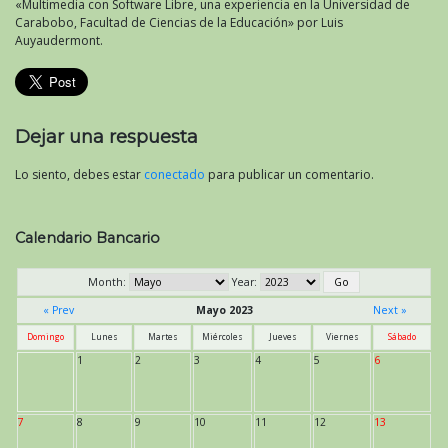
«Multimedia con Software Libre, una experiencia en la Universidad de
Carabobo, Facultad de Ciencias de la Educación» por Luis
Auyaudermont.
Dejar una respuesta
Lo siento, debes estar
conectado
para publicar un comentario.
Calendario Bancario
Month:
Year:
« Prev
Mayo 2023
Next »
Domingo
Lunes
Martes
Miércoles
Jueves
Viernes
Sábado
1
2
3
4
5
6
7
8
9
10
11
12
13