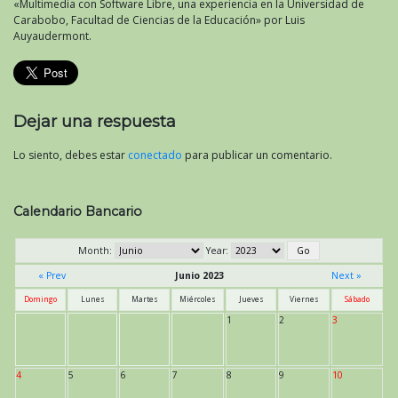
«Multimedia con Software Libre, una experiencia en la Universidad de
Carabobo, Facultad de Ciencias de la Educación» por Luis
Auyaudermont.
Dejar una respuesta
Lo siento, debes estar
conectado
para publicar un comentario.
Calendario Bancario
Month:
Year:
« Prev
Junio 2023
Next »
Domingo
Lunes
Martes
Miércoles
Jueves
Viernes
Sábado
1
2
3
4
5
6
7
8
9
10