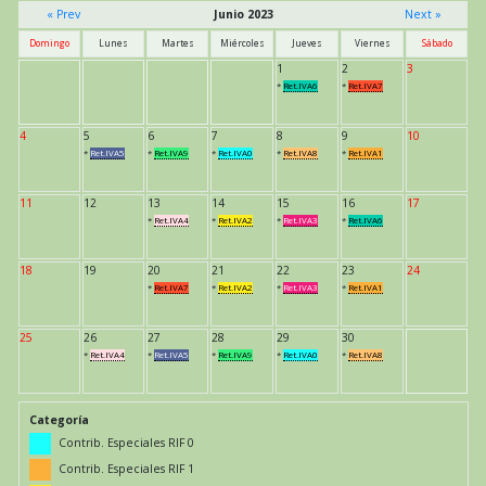
« Prev
Junio 2023
Next »
Domingo
Lunes
Martes
Miércoles
Jueves
Viernes
Sábado
1
2
3
*
Ret.IVA6
*
Ret.IVA7
4
5
6
7
8
9
10
*
Ret.IVA5
*
Ret.IVA9
*
Ret.IVA0
*
Ret.IVA8
*
Ret.IVA1
11
12
13
14
15
16
17
*
Ret.IVA4
*
Ret.IVA2
*
Ret.IVA3
*
Ret.IVA6
18
19
20
21
22
23
24
*
Ret.IVA7
*
Ret.IVA2
*
Ret.IVA3
*
Ret.IVA1
25
26
27
28
29
30
*
Ret.IVA4
*
Ret.IVA5
*
Ret.IVA9
*
Ret.IVA0
*
Ret.IVA8
Categoría
Contrib. Especiales RIF 0
Contrib. Especiales RIF 1