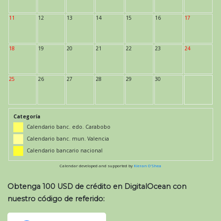
11
12
13
14
15
16
17
18
19
20
21
22
23
24
25
26
27
28
29
30
Categoría
Calendario banc. edo. Carabobo
Calendario banc. mun. Valencia
Calendario bancario nacional
Calendar developed and supported by
Kieran O'Shea
Obtenga 100 USD de crédito en DigitalOcean con
nuestro código de referido: