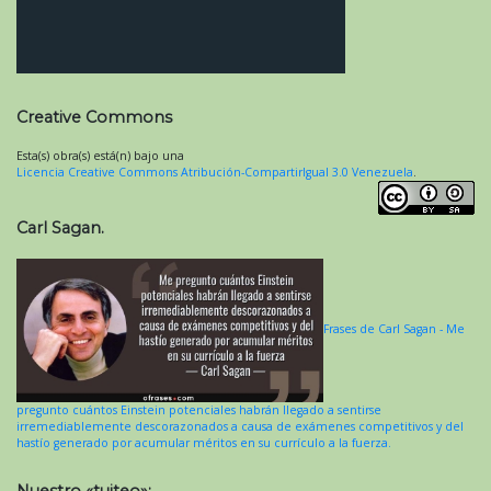
Creative Commons
Esta(s) obra(s) está(n) bajo una
Licencia Creative Commons Atribución-CompartirIgual 3.0 Venezuela
.
Carl Sagan.
Frases de Carl Sagan - Me
pregunto cuántos Einstein potenciales habrán llegado a sentirse
irremediablemente descorazonados a causa de exámenes competitivos y del
hastío generado por acumular méritos en su currículo a la fuerza.