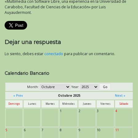
«Multimedia con Software Libre, una experiencia en la Universidad de
Carabobo, Facultad de Ciencias de la Educación» por Luis
Auyaudermont.
Dejar una respuesta
Lo siento, debes estar
conectado
para publicar un comentario.
Calendario Bancario
Month:
Year:
« Prev
Octubre 2025
Next »
Domingo
Lunes
Martes
Miércoles
Jueves
Viernes
Sábado
1
2
3
4
5
6
7
8
9
10
11