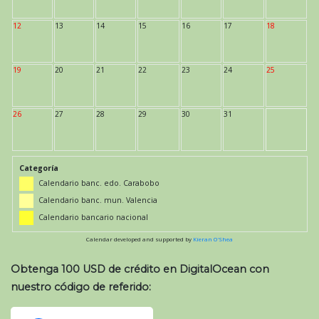
12
13
14
15
16
17
18
19
20
21
22
23
24
25
26
27
28
29
30
31
Categoría
Calendario banc. edo. Carabobo
Calendario banc. mun. Valencia
Calendario bancario nacional
Calendar developed and supported by
Kieran O'Shea
Obtenga 100 USD de crédito en DigitalOcean con
nuestro código de referido: