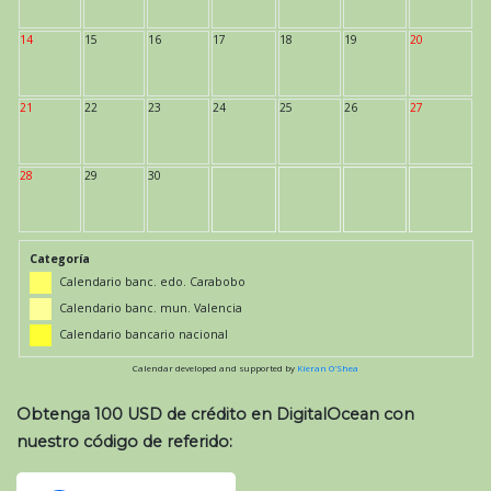
14
15
16
17
18
19
20
21
22
23
24
25
26
27
28
29
30
Categoría
Calendario banc. edo. Carabobo
Calendario banc. mun. Valencia
Calendario bancario nacional
Calendar developed and supported by
Kieran O'Shea
Obtenga 100 USD de crédito en DigitalOcean con
nuestro código de referido: