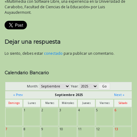
«Multimedia con Software Libre, una experiencia en la Universidad de
Carabobo, Facultad de Ciencias de la Educación» por Luis
Auyaudermont.
Dejar una respuesta
Lo siento, debes estar
conectado
para publicar un comentario.
Calendario Bancario
Month:
Year:
« Prev
Septiembre 2025
Next »
Domingo
Lunes
Martes
Miércoles
Jueves
Viernes
Sábado
1
2
3
4
5
6
7
8
9
10
11
12
13