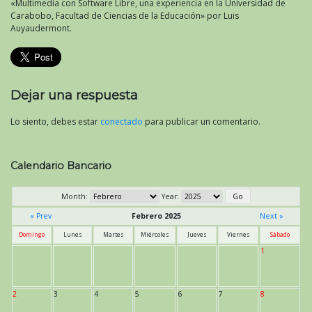
«Multimedia con Software Libre, una experiencia en la Universidad de
Carabobo, Facultad de Ciencias de la Educación» por Luis
Auyaudermont.
Dejar una respuesta
Lo siento, debes estar
conectado
para publicar un comentario.
Calendario Bancario
Month:
Year:
« Prev
Febrero 2025
Next »
Domingo
Lunes
Martes
Miércoles
Jueves
Viernes
Sábado
1
2
3
4
5
6
7
8