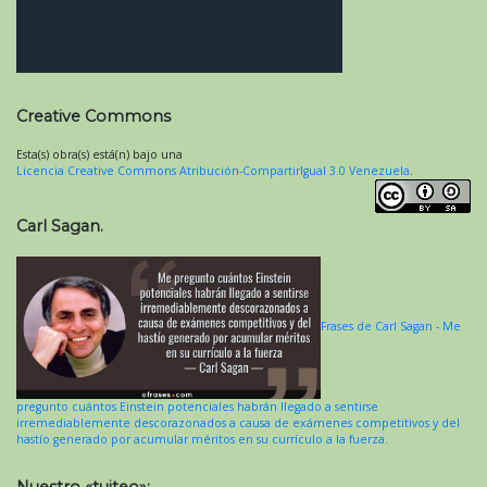
Creative Commons
Esta(s) obra(s) está(n) bajo una
Licencia Creative Commons Atribución-CompartirIgual 3.0 Venezuela
.
Carl Sagan.
Frases de Carl Sagan - Me
pregunto cuántos Einstein potenciales habrán llegado a sentirse
irremediablemente descorazonados a causa de exámenes competitivos y del
hastío generado por acumular méritos en su currículo a la fuerza.