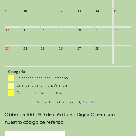
9
10
11
12
13
14
15
16
17
18
19
20
21
22
23
24
25
26
27
28
Categoría
Calendario banc. edo. Carabobo
Calendario banc. mun. Valencia
Calendario bancario nacional
Calendar developed and supported by
Kieran O'Shea
Obtenga 100 USD de crédito en DigitalOcean con
nuestro código de referido: