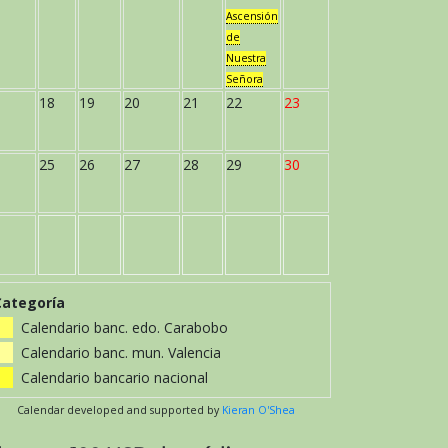
Ascensión
de
Nuestra
Señora
18
19
20
21
22
23
25
26
27
28
29
30
Categoría
Calendario banc. edo. Carabobo
Calendario banc. mun. Valencia
Calendario bancario nacional
Calendar developed and supported by
Kieran O'Shea