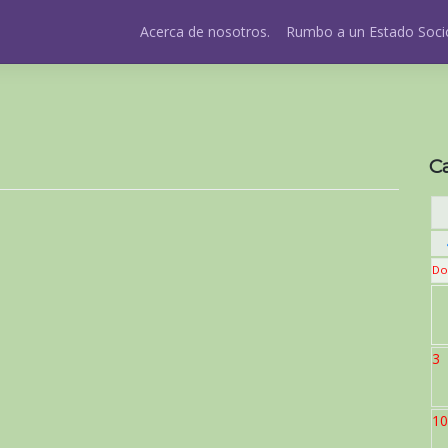
Acerca de nosotros.
Rumbo a un Estado Socio
C
Do
3
10