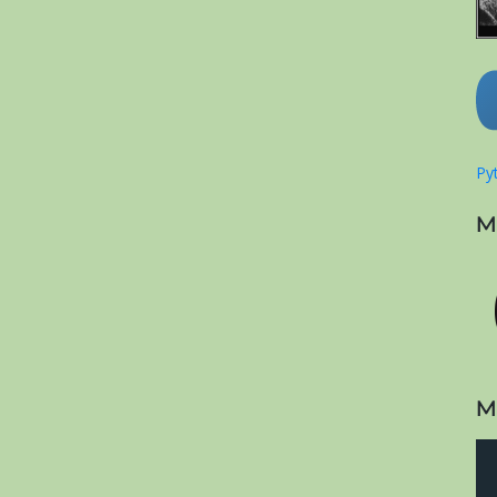
Pyt
M
M