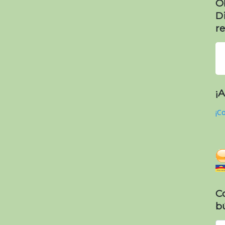
O
D
re
¡
¡Co
C
b