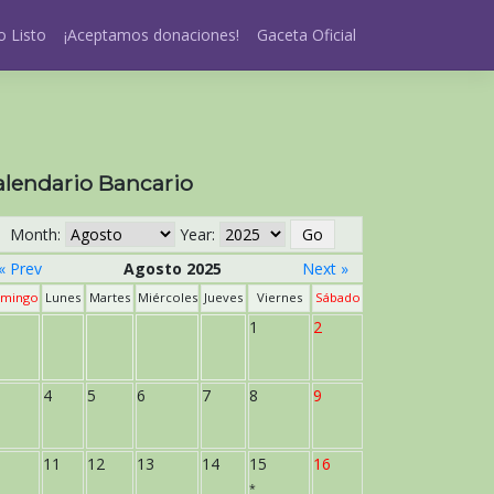
 Listo
¡Aceptamos donaciones!
Gaceta Oficial
alendario Bancario
Month:
Year:
« Prev
Agosto 2025
Next »
mingo
Lunes
Martes
Miércoles
Jueves
Viernes
Sábado
1
2
4
5
6
7
8
9
11
12
13
14
15
16
*