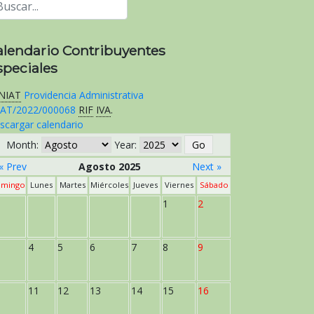
alendario Contribuyentes
speciales
NIAT
Providencia Administrativa
AT/2022/000068
RIF
IVA
.
scargar calendario
Month:
Year:
« Prev
Agosto 2025
Next »
mingo
Lunes
Martes
Miércoles
Jueves
Viernes
Sábado
1
2
4
5
6
7
8
9
11
12
13
14
15
16