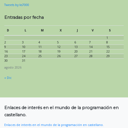
Tweets by ks7000
Entradas por fecha
D
L
M
X
J
V
S
1
2
3
4
5
6
7
8
9
10
11
12
13
14
15
16
17
18
19
20
21
22
23
24
25
26
27
28
29
30
31
agosto 2026
« Dic
Enlaces de interés en el mundo de la programación en
castellano.
Enlaces de interés en el mundo de la programación en castellano.