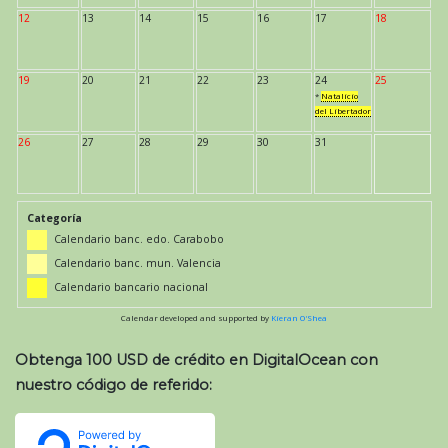
12
13
14
15
16
17
18
19
20
21
22
23
24
25
*
Natalicio
del Libertador
26
27
28
29
30
31
Categoría
Calendario banc. edo. Carabobo
Calendario banc. mun. Valencia
Calendario bancario nacional
Calendar developed and supported by
Kieran O'Shea
Obtenga 100 USD de crédito en DigitalOcean con
nuestro código de referido: