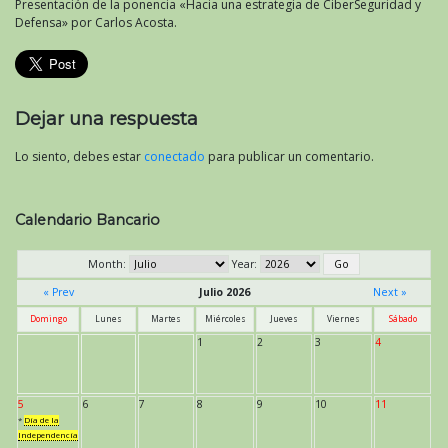
Presentación de la ponencia «Hacia una estrategia de CiberSeguridad y
Defensa» por Carlos Acosta.
Dejar una respuesta
Lo siento, debes estar
conectado
para publicar un comentario.
Calendario Bancario
Month:
Year:
« Prev
Julio 2026
Next »
Domingo
Lunes
Martes
Miércoles
Jueves
Viernes
Sábado
1
2
3
4
5
6
7
8
9
10
11
*
Día de la
Independencia