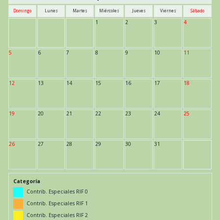
Domingo
Lunes
Martes
Miércoles
Jueves
Viernes
Sábado
1
2
3
4
5
6
7
8
9
10
11
12
13
14
15
16
17
18
19
20
21
22
23
24
25
26
27
28
29
30
31
Categoría
Contrib. Especiales RIF 0
Contrib. Especiales RIF 1
Contrib. Especiales RIF 2