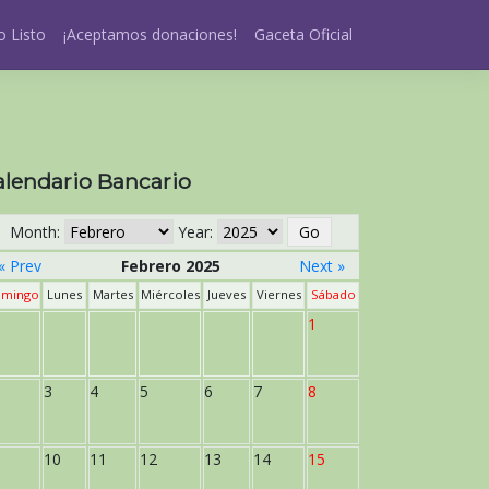
 Listo
¡Aceptamos donaciones!
Gaceta Oficial
alendario Bancario
Month:
Year:
« Prev
Febrero 2025
Next »
mingo
Lunes
Martes
Miércoles
Jueves
Viernes
Sábado
1
3
4
5
6
7
8
10
11
12
13
14
15