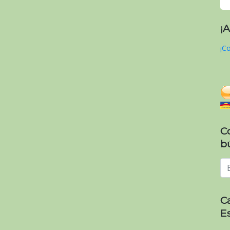
¡
¡Co
C
b
C
E