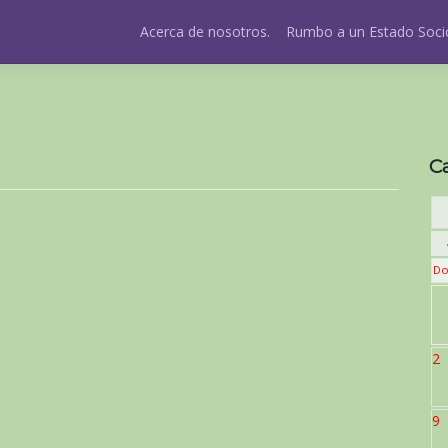
Acerca de nosotros.
Rumbo a un Estado Socio
C
Do
2
9