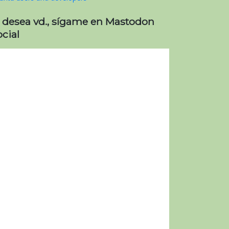
i desea vd., sígame en Mastodon
cial