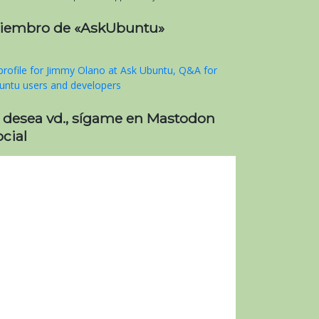
iembro de «AskUbuntu»
i desea vd., sígame en Mastodon
cial