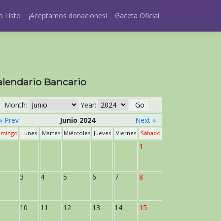
 Listo
¡Aceptamos donaciones!
Gaceta Oficial
alendario Bancario
Month:
Year:
« Prev
Junio 2024
Next »
mingo
Lunes
Martes
Miércoles
Jueves
Viernes
Sábado
1
3
4
5
6
7
8
10
11
12
13
14
15