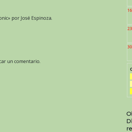
16
onic» por José Espinoza.
23
30
car un comentario.
O
D
re