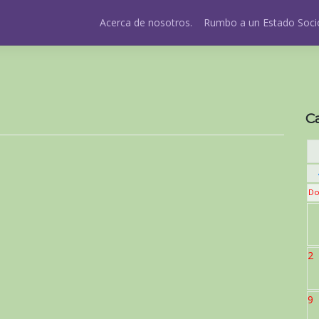
Acerca de nosotros.
Rumbo a un Estado Socio
C
Do
2
9