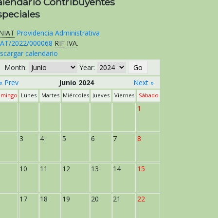
alendario Contribuyentes
speciales
NIAT
Providencia Administrativa
AT/2022/000068
RIF
IVA
.
scargar calendario
Month:
Year:
« Prev
Junio 2024
Next »
mingo
Lunes
Martes
Miércoles
Jueves
Viernes
Sábado
1
3
4
5
6
7
8
10
11
12
13
14
15
17
18
19
20
21
22