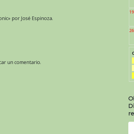
19
onic» por José Espinoza.
26
car un comentario.
O
D
re