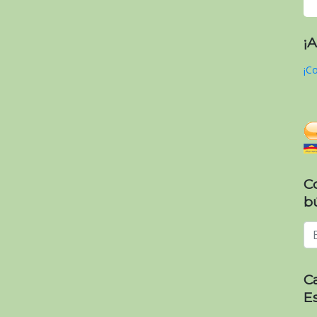
¡
¡Co
C
b
C
E