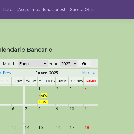
 Listo
¡Aceptamos donaciones!
Gaceta Oficial
alendario Bancario
Month:
Year:
« Prev
Enero 2025
Next »
mingo
Lunes
Martes
Miércoles
Jueves
Viernes
Sábado
1
2
3
4
*
Año
Nuevo
6
7
8
9
10
11
13
14
15
16
17
18