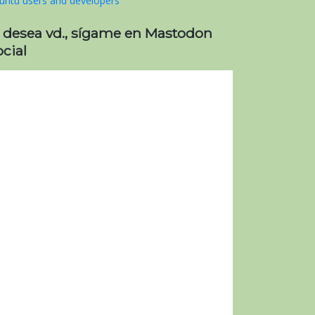
i desea vd., sígame en Mastodon
cial