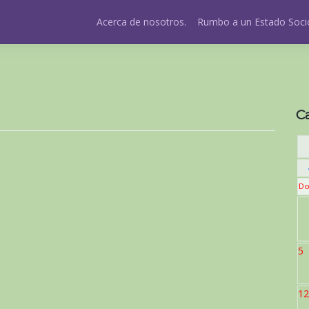
Acerca de nosotros.
Rumbo a un Estado Socio
C
Do
5
12