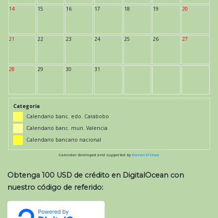
14
15
16
17
18
19
20
21
22
23
24
25
26
27
28
29
30
31
Categoría
Calendario banc. edo. Carabobo
Calendario banc. mun. Valencia
Calendario bancario nacional
Calendar developed and supported by
Kieran O'Shea
Obtenga 100 USD de crédito en DigitalOcean con
nuestro código de referido: