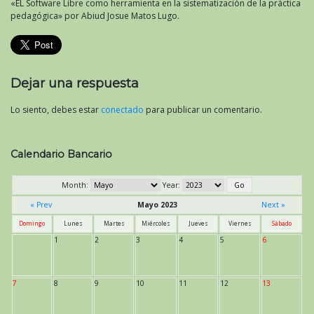
«EL Software Libre como herramienta en la sistematización de la práctica
pedagógica» por Abiud Josue Matos Lugo.
Dejar una respuesta
Lo siento, debes estar
conectado
para publicar un comentario.
Calendario Bancario
Month:
Year:
« Prev
Mayo 2023
Next »
Domingo
Lunes
Martes
Miércoles
Jueves
Viernes
Sábado
1
2
3
4
5
6
7
8
9
10
11
12
13