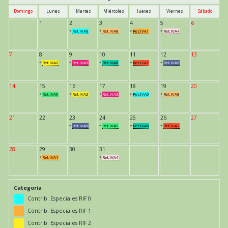
Domingo
Lunes
Martes
Miércoles
Jueves
Viernes
Sábado
1
2
3
4
5
6
*
Ret.IVA0
*
Ret.IVA8
*
Ret.IVA1
*
Ret.IVA4
7
8
9
10
11
12
13
*
Ret.IVA2
*
Ret.IVA3
*
Ret.IVA6
*
Ret.IVA7
*
Ret.IVA5
14
15
16
17
18
19
20
*
Ret.IVA9
*
Ret.IVA2
*
Ret.IVA3
*
Ret.IVA0
*
Ret.IVA8
21
22
23
24
25
26
27
*
Ret.IVA5
*
Ret.IVA9
*
Ret.IVA6
*
Ret.IVA7
28
29
30
31
*
Ret.IVA1
*
Ret.IVA4
Categoría
Contrib. Especiales RIF 0
Contrib. Especiales RIF 1
Contrib. Especiales RIF 2