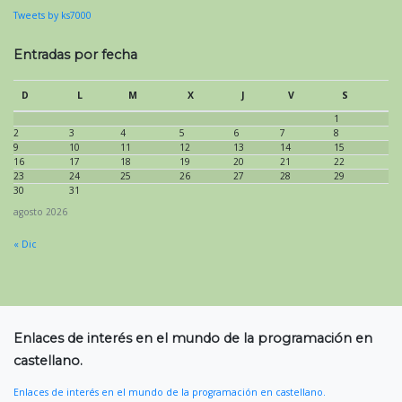
Tweets by ks7000
Entradas por fecha
D
L
M
X
J
V
S
1
2
3
4
5
6
7
8
9
10
11
12
13
14
15
16
17
18
19
20
21
22
23
24
25
26
27
28
29
30
31
agosto 2026
« Dic
Enlaces de interés en el mundo de la programación en
castellano.
Enlaces de interés en el mundo de la programación en castellano.