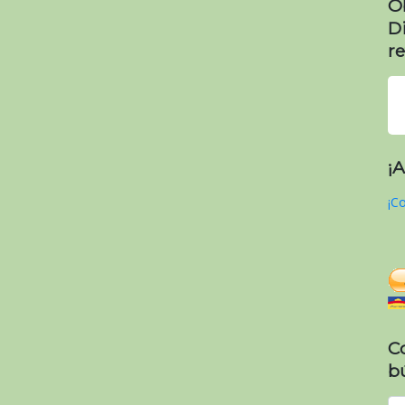
O
D
re
¡
¡Co
C
b