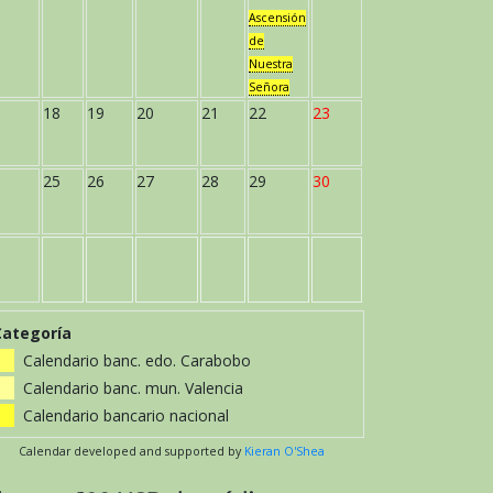
Ascensión
de
Nuestra
Señora
18
19
20
21
22
23
25
26
27
28
29
30
Categoría
Calendario banc. edo. Carabobo
Calendario banc. mun. Valencia
Calendario bancario nacional
Calendar developed and supported by
Kieran O'Shea