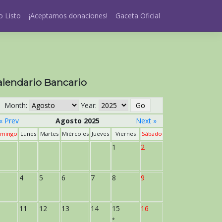
 Listo
¡Aceptamos donaciones!
Gaceta Oficial
alendario Bancario
Month:
Year:
« Prev
Agosto 2025
Next »
mingo
Lunes
Martes
Miércoles
Jueves
Viernes
Sábado
1
2
4
5
6
7
8
9
11
12
13
14
15
16
*