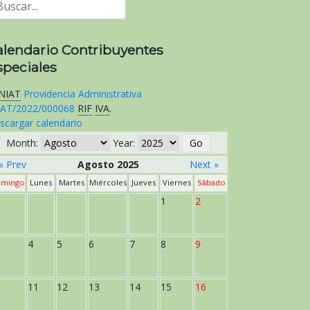
alendario Contribuyentes
speciales
NIAT
Providencia Administrativa
AT/2022/000068
RIF
IVA
.
scargar calendario
Month:
Year:
« Prev
Agosto 2025
Next »
mingo
Lunes
Martes
Miércoles
Jueves
Viernes
Sábado
1
2
4
5
6
7
8
9
11
12
13
14
15
16