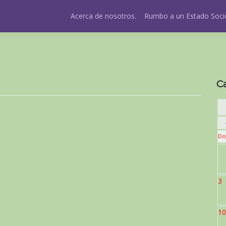
Acerca de nosotros.
Rumbo a un Estado Socio
C
Do
3
10