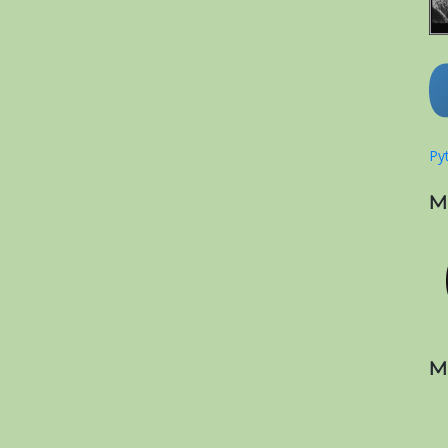
Pyt
M
M