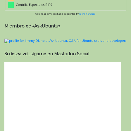
Contrib. Especiales RIF 9
Calendar developed and supported by
Kieran O'Shea
Miembro de «AskUbuntu»
Si desea vd., sígame en Mastodon Social