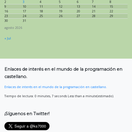
2
3
4
5
6
7
8
9
10
11
12
13
14
15
16
17
18
19
20
21
22
23
24
25
26
27
28
29
30
31
agosto 2026
« Jul
Enlaces de interés en el mundo de la programación en
castellano.
Enlaces de interés en el mundo de la programación en castellano.
Tiempo de lectura: 0 minutes, 7 seconds Less than a minute(estimado).
¡Síguenos en Twitter!