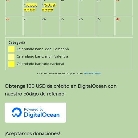
*
Lunes de
*
Martes de
carnaval
carnaval
22
23
24
25
26
27
28
Categoría
Calendario banc. edo. Carabobo
Calendario banc. mun. Valencia
Calendario bancario nacional
Calendar developed and supported by
Kieran O'Shea
Obtenga 100 USD de crédito en DigitalOcean con
nuestro código de referido:
¡Aceptamos donaciones!