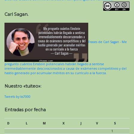
Carl Sagan.
Frases de Carl Sagan - Me
pregunto cuántos Einstein potenciales habrán llegado a sentirse
irremediablemente descorazonados a causa de exámenes competitivos y del
hastío generado por acumular méritos en su currículo a la fuerza.
Nuestro «tuiteo»:
Tweets by ks7000
Entradas por fecha
D
L
M
X
J
V
S
1