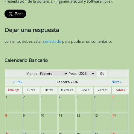
Presentación de la ponencia «Ingeniería Social y Software libre».
Dejar una respuesta
Lo siento, debes estar
conectado
para publicar un comentario.
Calendario Bancario
Month:
Year:
« Prev
Febrero 2026
Next »
Domingo
Lunes
Martes
Miércoles
Jueves
Viernes
Sábado
1
2
3
4
5
6
7
8
9
10
11
12
13
14
15
16
17
18
19
20
21