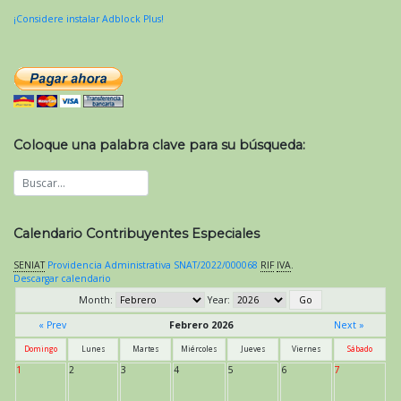
¡Considere instalar Adblock Plus!
Coloque una palabra clave para su búsqueda:
Calendario Contribuyentes Especiales
SENIAT
Providencia Administrativa SNAT/2022/000068
RIF
IVA
.
Descargar calendario
Month:
Year:
« Prev
Febrero 2026
Next »
Domingo
Lunes
Martes
Miércoles
Jueves
Viernes
Sábado
1
2
3
4
5
6
7