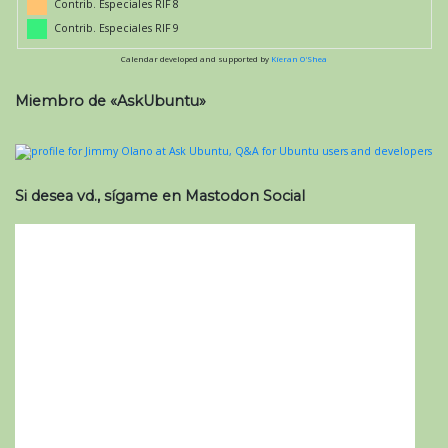
Contrib. Especiales RIF 8
Contrib. Especiales RIF 9
Calendar developed and supported by
Kieran O'Shea
Miembro de «AskUbuntu»
Si desea vd., sígame en Mastodon Social