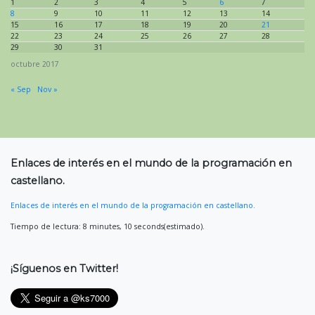
1
2
3
4
5
6
7
8
9
10
11
12
13
14
15
16
17
18
19
20
21
22
23
24
25
26
27
28
29
30
31
octubre 2017
« Sep
Nov »
Enlaces de interés en el mundo de la programación en
castellano.
Enlaces de interés en el mundo de la programación en castellano.
Tiempo de lectura: 8 minutes, 10 seconds(estimado).
¡Síguenos en Twitter!