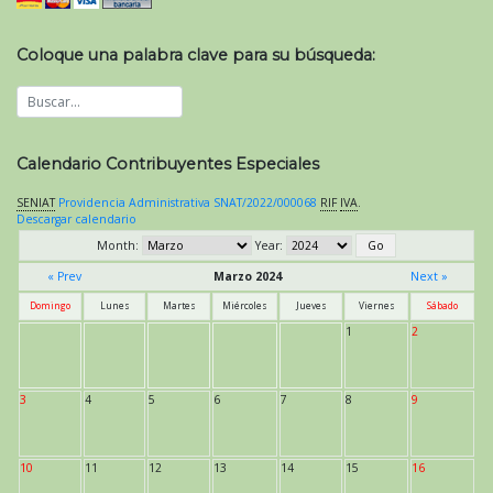
Coloque una palabra clave para su búsqueda:
Calendario Contribuyentes Especiales
SENIAT
Providencia Administrativa SNAT/2022/000068
RIF
IVA
.
Descargar calendario
Month:
Year:
« Prev
Marzo 2024
Next »
Domingo
Lunes
Martes
Miércoles
Jueves
Viernes
Sábado
1
2
3
4
5
6
7
8
9
10
11
12
13
14
15
16