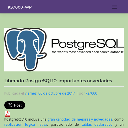
Saltar
KS7000+WP
al
contenido
Liberado PostgreSQL10: importantes novedades
Publicada el
viernes, 06 de octubre de 2017
|
por
ks7000
PostgreSQL10 incluye una
gran cantidad de mejoras y novedades
, como
replicación lógica nativa
, particionado de
tablas declarativo
y un