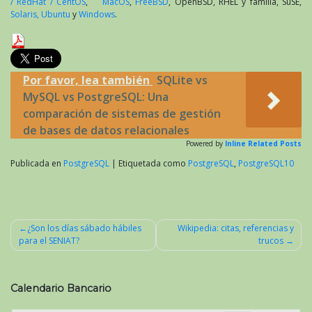
/ RedHat / CentOS
,
MacOS
,
FreeBSD
, OpenBSD, RHEL y familia, SuSE,
Solaris,
Ubuntu
y
Windows
.
Por favor, lea también
SQLite vs
MySQL vs PostgreSQL: Una
comparación de sistemas de gestión
de bases de datos relacionales
Powered by
Inline Related Posts
Publicada en
PostgreSQL
|
Etiquetada como
PostgreSQL
,
PostgreSQL10
¿Son los días sábado hábiles
Wikipedia: citas, referencias y
para el SENIAT?
trucos
Navegación
de
entradas
Calendario Bancario