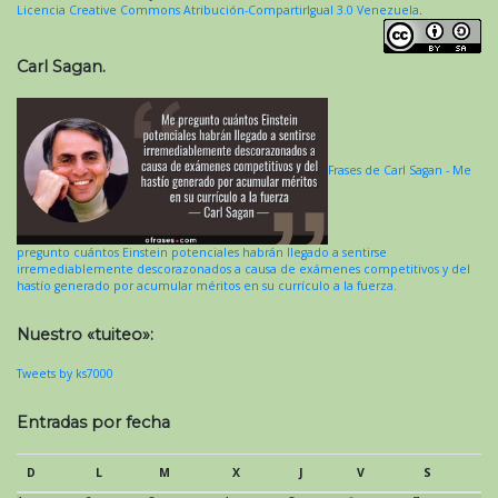
Licencia Creative Commons Atribución-CompartirIgual 3.0 Venezuela
.
Carl Sagan.
Frases de Carl Sagan - Me
pregunto cuántos Einstein potenciales habrán llegado a sentirse
irremediablemente descorazonados a causa de exámenes competitivos y del
hastío generado por acumular méritos en su currículo a la fuerza.
Nuestro «tuiteo»:
Tweets by ks7000
Entradas por fecha
D
L
M
X
J
V
S