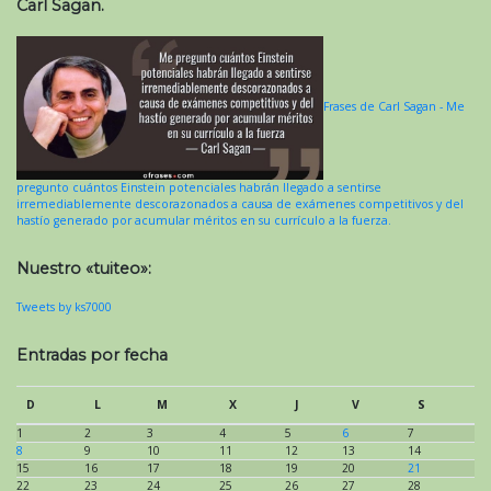
Carl Sagan.
Frases de Carl Sagan - Me
pregunto cuántos Einstein potenciales habrán llegado a sentirse
irremediablemente descorazonados a causa de exámenes competitivos y del
hastío generado por acumular méritos en su currículo a la fuerza.
Nuestro «tuiteo»:
Tweets by ks7000
Entradas por fecha
D
L
M
X
J
V
S
1
2
3
4
5
6
7
8
9
10
11
12
13
14
15
16
17
18
19
20
21
22
23
24
25
26
27
28