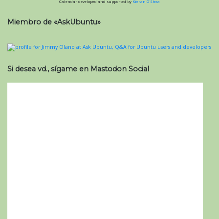
Calendar developed and supported by
Kieran O'Shea
Miembro de «AskUbuntu»
Si desea vd., sígame en Mastodon Social