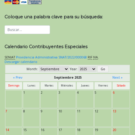
Coloque una palabra clave para su búsqueda:
Calendario Contribuyentes Especiales
SENIAT
Providencia Administrativa SNAT/2022/000068
RIF
IVA
.
Descargar calendario
Month:
Year:
« Prev
Septiembre 2025
Next »
Domingo
Lunes
Martes
Miércoles
Jueves
Viernes
Sábado
1
2
3
4
5
6
7
8
9
10
11
12
13
14
15
16
17
18
19
20