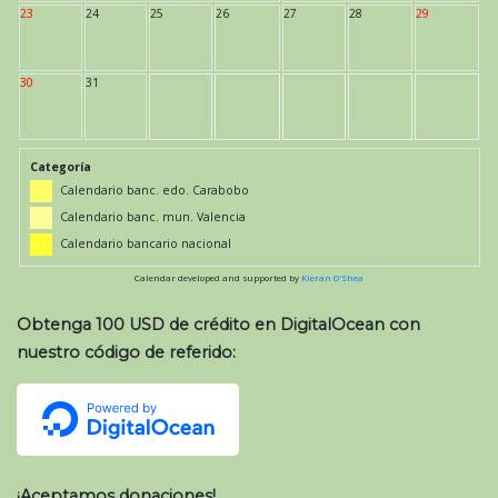
23
24
25
26
27
28
29
30
31
Categoría
Calendario banc. edo. Carabobo
Calendario banc. mun. Valencia
Calendario bancario nacional
Calendar developed and supported by
Kieran O'Shea
Obtenga 100 USD de crédito en DigitalOcean con
nuestro código de referido:
¡Aceptamos donaciones!