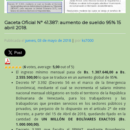
Gaceta Oficial N° 41.387: aumento de sueldo 95% 15
abril 2018.
Publicada el
jueves, 03 de mayo de 2018
|
por
ks7000
(
6
votes, average:
5,00
out of 5)
El ingreso mínimo mensual pasa de
Bs. 1.307.646,00
a Bs.
2.555.500,00
lo que se traduce en un aumento global de 95%.
Decreto N° 3.392 (Decreto 56 en el marco de la Emergencia
Económica), mediante el cual se incrementa el salario mínimo
nacional mensual obligatorio en todo el territorio de la República
Bolivariana de Venezuela, para los trabajadores y las
trabajadoras que presten servicios en los sectores públicos y
privados, sin perjuicio de lo dispuesto en el artículo 2° de este
Decreto, a partir del 15 de Abril de 2018, quedando fijado en la
cantidad de
UN MILLÓN DE BOLÍVARES EXACTOS (Bs.
1.000.000,00).
Decreto 3.393 que faculta al
SENIAT
, mediante Providencia,