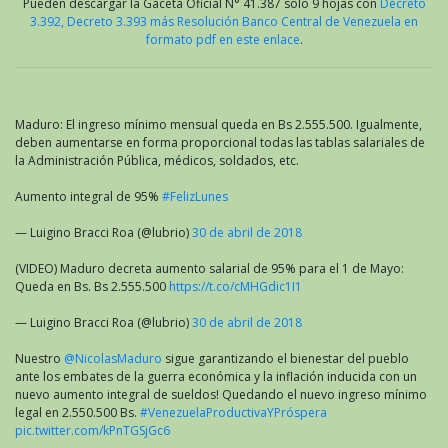
Pueden descargar la Gaceta Oficial N° 41.387 solo 9 hojas con
Decreto
3.392, Decreto 3.393 más Resolución Banco Central de Venezuela en
formato pdf en este enlace
.
Maduro: El ingreso mínimo mensual queda en Bs 2.555.500. Igualmente,
deben aumentarse en forma proporcional todas las tablas salariales de
la Administración Pública, médicos, soldados, etc.
Aumento integral de 95%
#FelizLunes
— Luigino Bracci Roa (@lubrio)
30 de abril de 2018
(VIDEO) Maduro decreta aumento salarial de 95% para el 1 de Mayo:
Queda en Bs. Bs 2.555.500
https://t.co/cMHGdic1I1
— Luigino Bracci Roa (@lubrio)
30 de abril de 2018
Nuestro
@NicolasMaduro
sigue garantizando el bienestar del pueblo
ante los embates de la guerra económica y la inflación inducida con un
nuevo aumento integral de sueldos! Quedando el nuevo ingreso mínimo
legal en 2.550.500 Bs.
#VenezuelaProductivaYPróspera
pic.twitter.com/kPnTGSjGc6