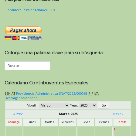
¡Considere instalar Adblock Plus!
Coloque una palabra clave para su búsqueda:
Calendario Contribuyentes Especiales
SENIAT
Providencia Administrativa SNAT/2022/000068
RIF
IVA
.
Descargar calendario
Month:
Year:
« Prev
Marzo 2025
Next »
Domingo
Lunes
Martes
Miércoles
Jueves
Viernes
Sábado
1