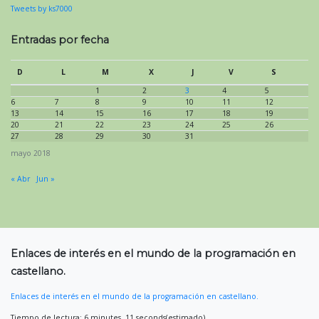
Tweets by ks7000
Entradas por fecha
D
L
M
X
J
V
S
1
2
3
4
5
6
7
8
9
10
11
12
13
14
15
16
17
18
19
20
21
22
23
24
25
26
27
28
29
30
31
mayo 2018
« Abr
Jun »
Enlaces de interés en el mundo de la programación en
castellano.
Enlaces de interés en el mundo de la programación en castellano.
Tiempo de lectura: 6 minutes, 11 seconds(estimado).