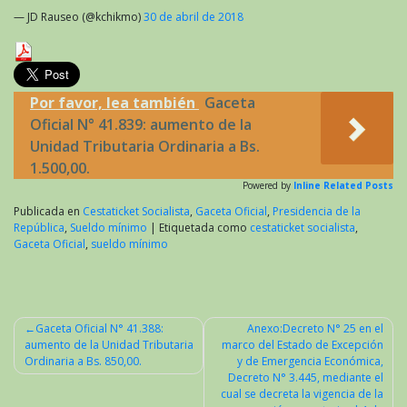
— JD Rauseo (@kchikmo)
30 de abril de 2018
Por favor, lea también
Gaceta
Oficial N° 41.839: aumento de la
Unidad Tributaria Ordinaria a Bs.
1.500,00.
Powered by
Inline Related Posts
Publicada en
Cestaticket Socialista
,
Gaceta Oficial
,
Presidencia de la
República
,
Sueldo mínimo
|
Etiquetada como
cestaticket socialista
,
Gaceta Oficial
,
sueldo mínimo
Gaceta Oficial N° 41.388:
Anexo:Decreto N° 25 en el
aumento de la Unidad Tributaria
marco del Estado de Excepción
Navegación
Ordinaria a Bs. 850,00.
y de Emergencia Económica,
de
Decreto N° 3.445, mediante el
cual se decreta la vigencia de la
entradas