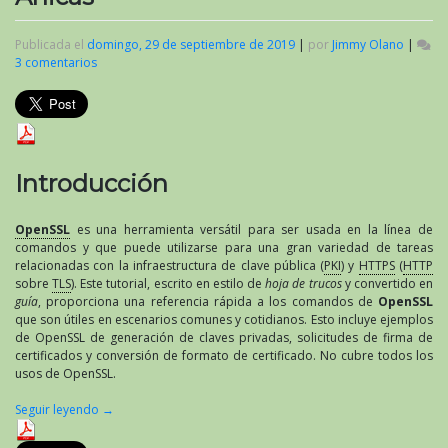
Publicada el
domingo, 29 de septiembre de 2019
|
por
Jimmy Olano
|
3 comentarios
en
«Lo
esencial
de
OpenSSL:
trabajando
con
Introducción
certificados
SSL,
Llaves
OpenSSL
es una herramienta versátil para ser usada en la línea de
Privadas
comandos y que puede utilizarse para una gran variedad de tareas
y
relacionadas con la infraestructura de clave pública (
PKI
) y
HTTPS
(
HTTP
CSR»
sobre
TLS
). Este tutorial, escrito en estilo de
hoja de trucos
y convertido en
por
guía
, proporciona una referencia rápida a los comandos de
OpenSSL
Mitchell
que son útiles en escenarios comunes y cotidianos. Esto incluye ejemplos
Anicas
de OpenSSL de generación de claves privadas, solicitudes de firma de
certificados y conversión de formato de certificado. No cubre todos los
usos de OpenSSL.
Seguir leyendo
→