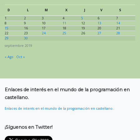
D
L
M
X
J
V
S
1
2
3
4
5
6
7
8
9
10
11
12
13
14
15
16
17
18
19
20
21
22
23
24
25
26
27
28
29
30
septiembre 2019
« Ago
Oct »
Enlaces de interés en el mundo de la programación en
castellano.
Enlaces de interés en el mundo de la programación en castellano.
¡Síguenos en Twitter!