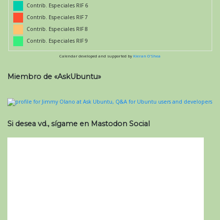
Contrib. Especiales RIF 6
Contrib. Especiales RIF 7
Contrib. Especiales RIF 8
Contrib. Especiales RIF 9
Calendar developed and supported by
Kieran O'Shea
Miembro de «AskUbuntu»
Si desea vd., sígame en Mastodon Social