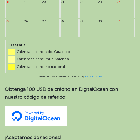
18
19
20
21
22
23
24
25
26
27
28
29
30
31
Categoría
Calendario banc. edo. Carabobo
Calendario banc. mun. Valencia
Calendario bancario nacional
Calendar developed and supported by
Kieran O'Shea
Obtenga 100 USD de crédito en DigitalOcean con
nuestro código de referido:
¡Aceptamos donaciones!