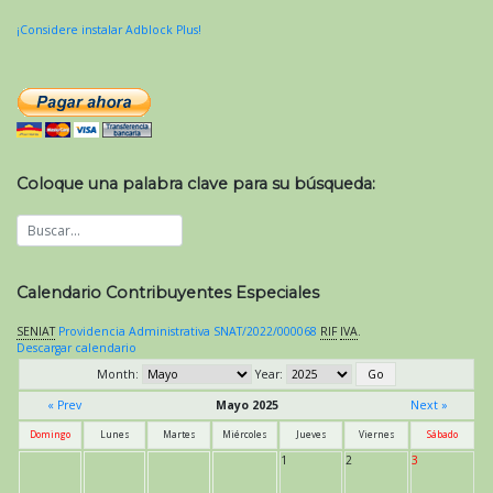
¡Considere instalar Adblock Plus!
Coloque una palabra clave para su búsqueda:
Calendario Contribuyentes Especiales
SENIAT
Providencia Administrativa SNAT/2022/000068
RIF
IVA
.
Descargar calendario
Month:
Year:
« Prev
Mayo 2025
Next »
Domingo
Lunes
Martes
Miércoles
Jueves
Viernes
Sábado
1
2
3