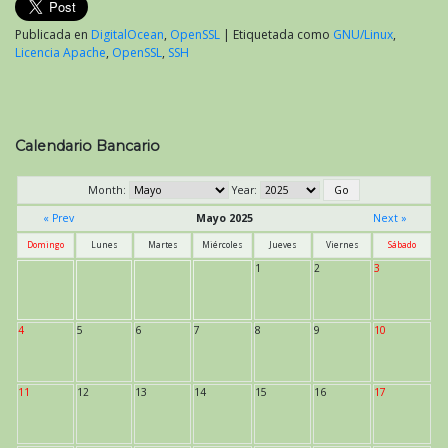
Publicada en
DigitalOcean
,
OpenSSL
|
Etiquetada como
GNU/Linux
,
Licencia Apache
,
OpenSSL
,
SSH
Calendario Bancario
Month:
Year:
« Prev
Mayo 2025
Next »
Domingo
Lunes
Martes
Miércoles
Jueves
Viernes
Sábado
1
2
3
4
5
6
7
8
9
10
11
12
13
14
15
16
17