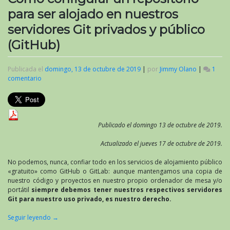
para ser alojado en nuestros
servidores Git privados y público
(GitHub)
Publicada el
domingo, 13 de octubre de 2019
|
por
Jimmy Olano
|
1
comentario
en
Cómo
configurar
un
repositorio
para
Publicado el domingo 13 de octubre de 2019.
ser
alojado
Actualizado el jueves 17 de octubre de 2019.
en
nuestros
No podemos, nunca, confiar todo en los servicios de alojamiento público
servidores
«gratuito» como GitHub o GitLab: aunque mantengamos una copia de
Git
nuestro código y proyectos en nuestro propio ordenador de mesa y/o
privados
portátil
siempre debemos tener nuestros respectivos servidores
y
Git para nuestro uso privado, es nuestro derecho.
público
(GitHub)
Seguir leyendo
→