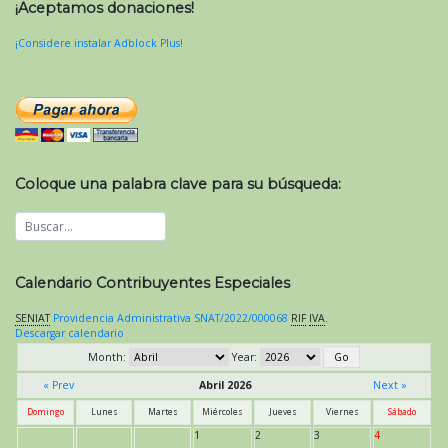
¡Aceptamos donaciones!
¡Considere instalar Adblock Plus!
Coloque una palabra clave para su búsqueda:
Calendario Contribuyentes Especiales
SENIAT
Providencia Administrativa SNAT/2022/000068
RIF
IVA
.
Descargar calendario
Month:
Year:
« Prev
Abril 2026
Next »
Domingo
Lunes
Martes
Miércoles
Jueves
Viernes
Sábado
1
2
3
4