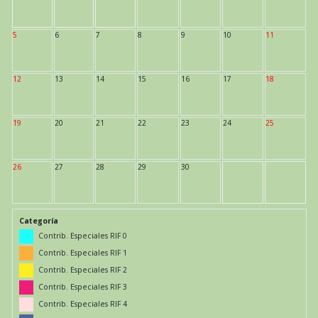
5
6
7
8
9
10
11
12
13
14
15
16
17
18
19
20
21
22
23
24
25
26
27
28
29
30
Categoría
Contrib. Especiales RIF 0
Contrib. Especiales RIF 1
Contrib. Especiales RIF 2
Contrib. Especiales RIF 3
Contrib. Especiales RIF 4