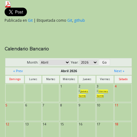
Publicada en
Git
|
Etiquetada como
Git
,
github
Calendario Bancario
Month:
Year:
« Prev
Abril 2026
Next »
Domingo
Lunes
Martes
Miércoles
Jueves
Viernes
Sábado
1
2
3
4
*
Jueves
*
Viernes
Santo
Santo
5
6
7
8
9
10
11
12
13
14
15
16
17
18