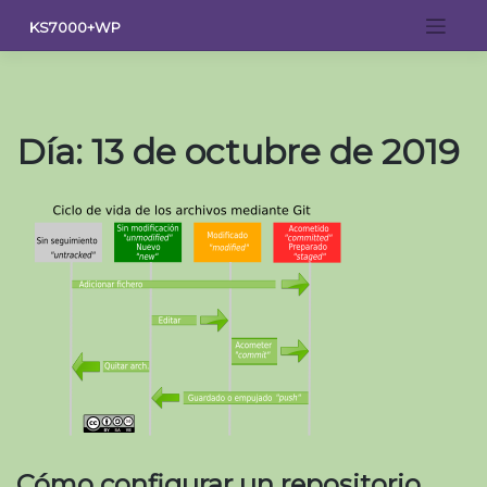
Saltar
KS7000+WP
al
contenido
Día:
13 de octubre de 2019
Cómo configurar un repositorio