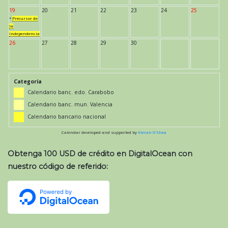
19
20
21
22
23
24
25
*
Precursor de
la
Independencia
26
27
28
29
30
Categoría
Calendario banc. edo. Carabobo
Calendario banc. mun. Valencia
Calendario bancario nacional
Calendar developed and supported by
Kieran O'Shea
Obtenga 100 USD de crédito en DigitalOcean con
nuestro código de referido: