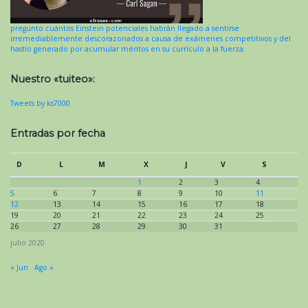
pregunto cuántos Einstein potenciales habrán llegado a sentirse
irremediablemente descorazonados a causa de exámenes competitivos y del
hastío generado por acumular méritos en su currículo a la fuerza.
Nuestro «tuiteo»:
Tweets by ks7000
Entradas por fecha
D
L
M
X
J
V
S
1
2
3
4
5
6
7
8
9
10
11
12
13
14
15
16
17
18
19
20
21
22
23
24
25
26
27
28
29
30
31
julio 2020
« Jun
Ago »