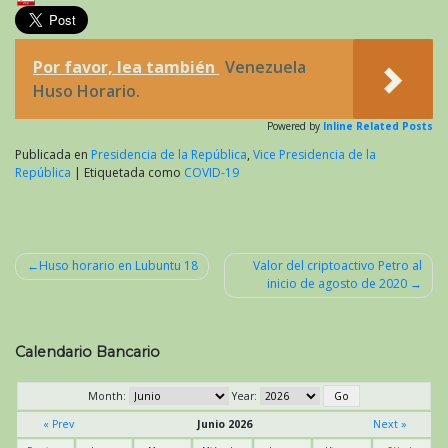
Por favor, lea también
Venezuela
Huso Horario.
Powered by
Inline Related Posts
Publicada en
Presidencia de la República
,
Vice Presidencia de la
República
|
Etiquetada como
COVID-19
Huso horario en Lubuntu 18
Valor del criptoactivo Petro al
inicio de agosto de 2020
Navegación
de
entradas
Calendario Bancario
Month:
Year:
« Prev
Junio 2026
Next »