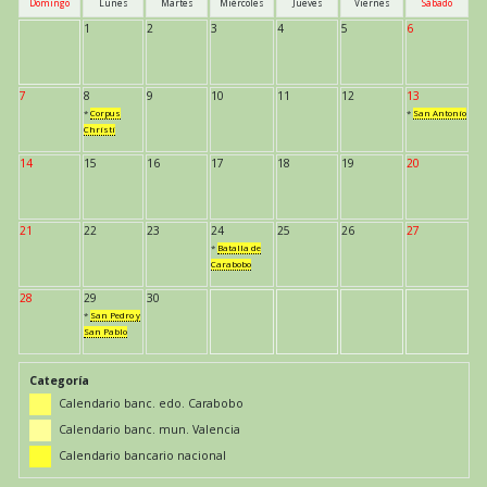
Domingo
Lunes
Martes
Miércoles
Jueves
Viernes
Sábado
1
2
3
4
5
6
7
8
9
10
11
12
13
*
Corpus
*
San Antonio
Christi
14
15
16
17
18
19
20
21
22
23
24
25
26
27
*
Batalla de
Carabobo
28
29
30
*
San Pedro y
San Pablo
Categoría
Calendario banc. edo. Carabobo
Calendario banc. mun. Valencia
Calendario bancario nacional