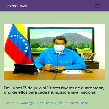
Saltar
KS7000+WP
al
contenido
Del lunes 13 de julio al 19: tres niveles de cuarentena,
uno de ellos para cada municipio a nivel nacional
Publicada el
domingo, 12 de julio de 2020
|
por
Jimmy Olano