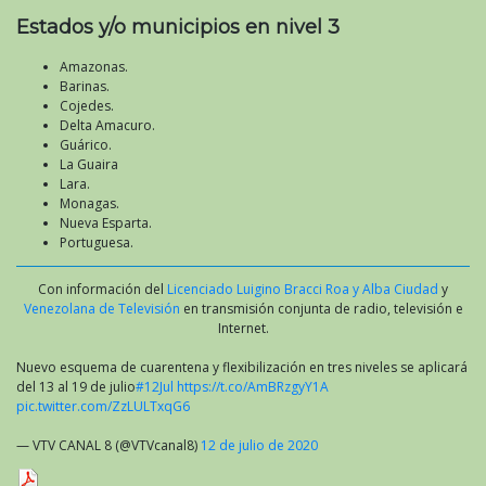
Estados y/o municipios en nivel 3
Amazonas.
Barinas.
Cojedes.
Delta Amacuro.
Guárico.
La Guaira
Lara.
Monagas.
Nueva Esparta.
Portuguesa.
Con información del
Licenciado Luigino Bracci Roa y Alba Ciudad
y
Venezolana de Televisión
en transmisión conjunta de radio, televisión e
Internet.
Nuevo esquema de cuarentena y flexibilización en tres niveles se aplicará
del 13 al 19 de julio
#12Jul
https://t.co/AmBRzgyY1A
pic.twitter.com/ZzLULTxqG6
— VTV CANAL 8 (@VTVcanal8)
12 de julio de 2020