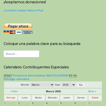
¡Aceptamos donaciones!
¡Considere instalar Adblock Plus!
Coloque una palabra clave para su búsqueda:
Calendario Contribuyentes Especiales
SENIAT
Providencia Administrativa SNAT/2022/000068
RIF
IVA
.
Descargar calendario
Month:
Year:
« Prev
Marzo 2026
Next »
Domingo
Lunes
Martes
Miércoles
Jueves
Viernes
Sábado
1
2
3
4
5
6
7