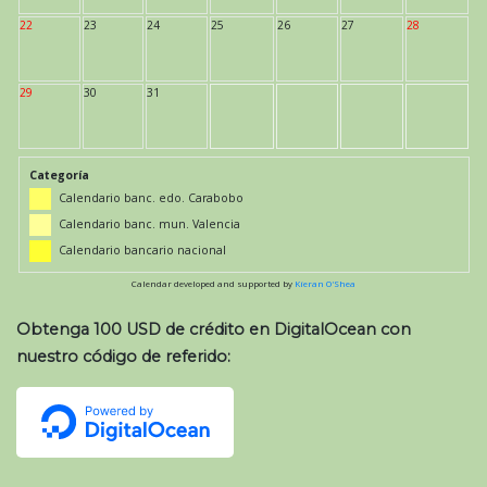
22
23
24
25
26
27
28
29
30
31
Categoría
Calendario banc. edo. Carabobo
Calendario banc. mun. Valencia
Calendario bancario nacional
Calendar developed and supported by
Kieran O'Shea
Obtenga 100 USD de crédito en DigitalOcean con
nuestro código de referido: