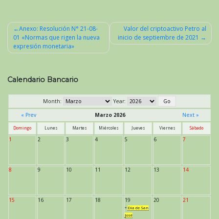
Anexo: Resolución N° 21-08-
Valor del criptoactivo Petro al
01 «Normas que rigen la nueva
inicio de septiembre de 2021
Navegación
expresión monetaria»
de
entradas
Calendario Bancario
Month:
Year:
« Prev
Marzo 2026
Next »
Domingo
Lunes
Martes
Miércoles
Jueves
Viernes
Sábado
1
2
3
4
5
6
7
8
9
10
11
12
13
14
15
16
17
18
19
20
21
*
Día de San
José