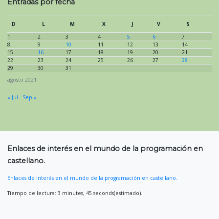
Entradas por fecha
D
L
M
X
J
V
S
1
2
3
4
5
6
7
8
9
10
11
12
13
14
15
16
17
18
19
20
21
22
23
24
25
26
27
28
29
30
31
agosto 2021
« Jul
Sep »
Enlaces de interés en el mundo de la programación en
castellano.
Enlaces de interés en el mundo de la programación en castellano.
Tiempo de lectura: 3 minutes, 45 seconds(estimado).