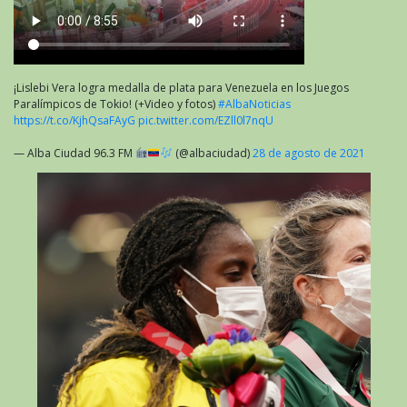
¡Lislebi Vera logra medalla de plata para Venezuela en los Juegos
Paralímpicos de Tokio! (+Video y fotos)
#AlbaNoticias
https://t.co/KjhQsaFAyG
pic.twitter.com/EZll0l7nqU
— Alba Ciudad 96.3 FM
(@albaciudad)
28 de agosto de 2021