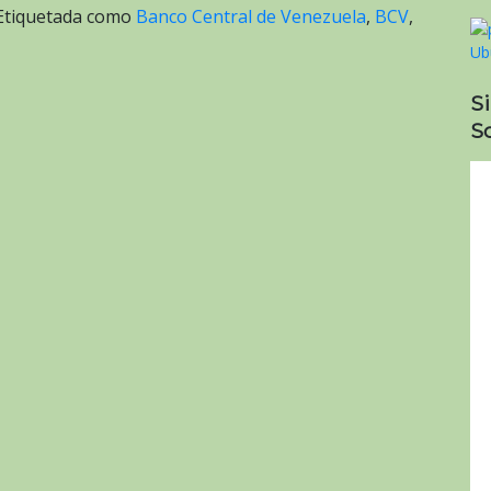
Etiquetada como
Banco Central de Venezuela
,
BCV
,
S
So