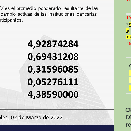
19
*
P
la
In
26
O
D
re