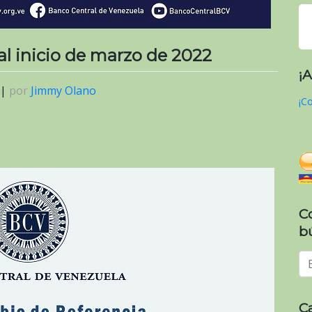
 al inicio de marzo de 2022
¡
|
por
Jimmy Olano
¡Co
C
b
C