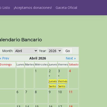
 Listo
¡Aceptamos donaciones!
Gaceta Oficial
alendario Bancario
Month:
Year:
« Prev
Abril 2026
Next »
Domingo
Lunes
Martes
Miércoles
Jueves
Viernes
Sábado
1
2
3
4
*
*
Jueves
Viernes
Santo
Santo
6
7
8
9
10
11
13
14
15
16
17
18