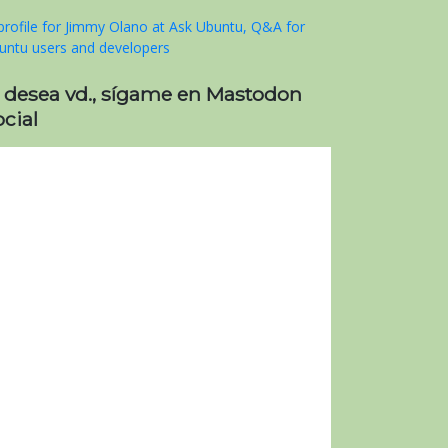
i desea vd., sígame en Mastodon
cial