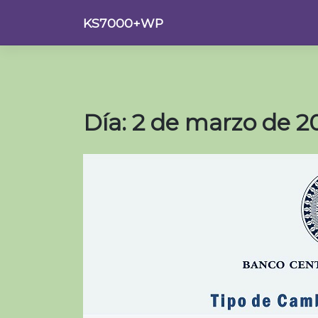
Saltar
KS7000+WP
al
contenido
Día:
2 de marzo de 2