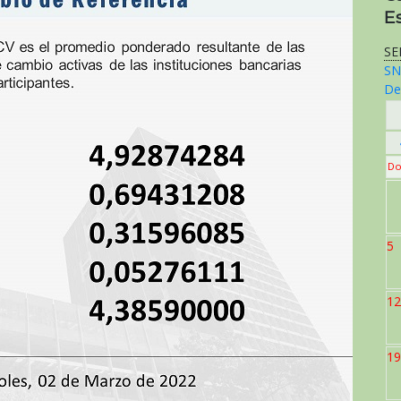
E
SE
SN
De
Do
5
12
19