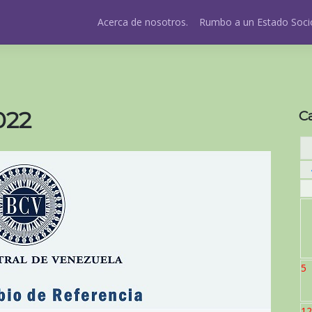
Acerca de nosotros.
Rumbo a un Estado Socio
022
C
5
12