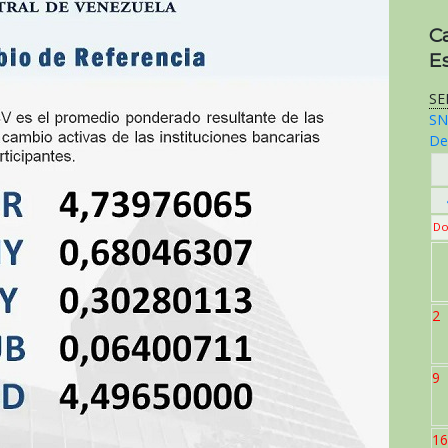
C
E
SE
SN
De
Do
2
9
16