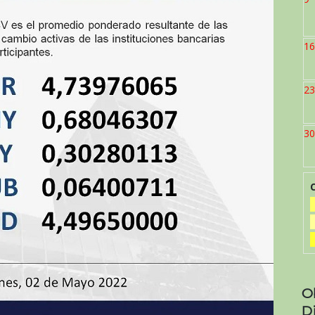
16
23
30
O
D