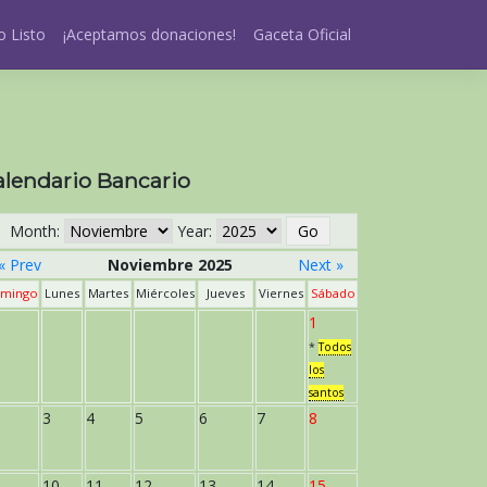
 Listo
¡Aceptamos donaciones!
Gaceta Oficial
alendario Bancario
Month:
Year:
« Prev
Noviembre 2025
Next »
mingo
Lunes
Martes
Miércoles
Jueves
Viernes
Sábado
1
*
Todos
los
santos
3
4
5
6
7
8
10
11
12
13
14
15