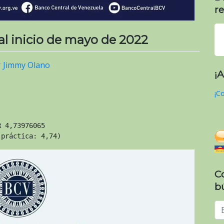
re
 al inicio de mayo de 2022
r
Jimmy Olano
¡
¡Co
R 4,73976065
 práctica: 4,74)
C
b