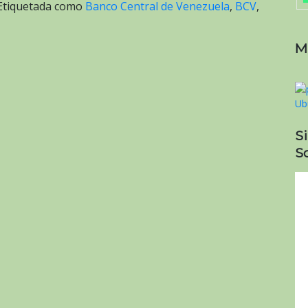
Etiquetada como
Banco Central de Venezuela
,
BCV
,
M
S
So