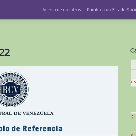
Acerca de nosotros.
Rumbo a un Estado Socio
22
C
Do
2
9