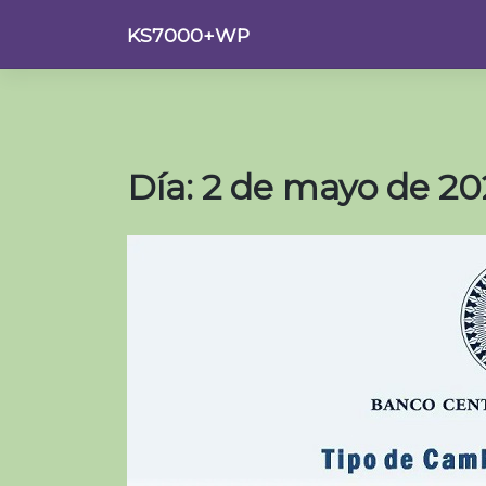
Saltar
KS7000+WP
al
contenido
Día:
2 de mayo de 20