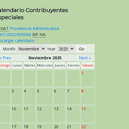
alendario Contribuyentes
speciales
NIAT
Providencia Administrativa
AT/2022/000068
RIF
IVA
.
scargar calendario
Month:
Year:
« Prev
Noviembre 2025
Next »
mingo
Lunes
Martes
Miércoles
Jueves
Viernes
Sábado
1
3
4
5
6
7
8
10
11
12
13
14
15
17
18
19
20
21
22