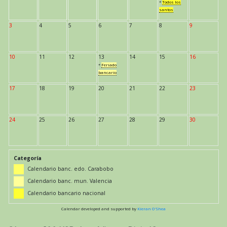
*
Todos los
santos
3
4
5
6
7
8
9
10
11
12
13
14
15
16
*
Feriado
bancario
17
18
19
20
21
22
23
24
25
26
27
28
29
30
Categoría
Calendario banc. edo. Carabobo
Calendario banc. mun. Valencia
Calendario bancario nacional
Calendar developed and supported by
Kieran O'Shea