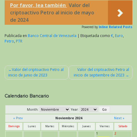
Por favor, lea también
Valor del
criptoactivo Petro al inicio de mayo
de 2024
Powered by
Inline Related Posts
Publicada en
Banco Central de Venezuela
|
Etiquetada como
€
,
Euro
,
Petro
,
PTR
Valor del criptoactivo Petro al
Valor del criptoactivo Petro al
inicio de junio de 2023
inicio de septiembre de 2023
Navegación
de
entradas
Calendario Bancario
Month:
Year:
« Prev
Noviembre 2024
Next »
Domingo
Lunes
Martes
Miércoles
Jueves
Viernes
Sábado
1
2