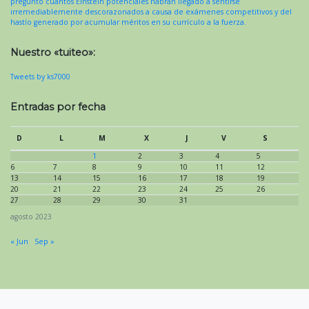
pregunto cuántos Einstein potenciales habrán llegado a sentirse
irremediablemente descorazonados a causa de exámenes competitivos y del
hastío generado por acumular méritos en su currículo a la fuerza.
Nuestro «tuiteo»:
Tweets by ks7000
Entradas por fecha
D
L
M
X
J
V
S
1
2
3
4
5
6
7
8
9
10
11
12
13
14
15
16
17
18
19
20
21
22
23
24
25
26
27
28
29
30
31
agosto 2023
« Jun
Sep »